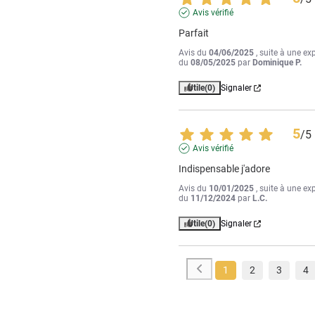
Avis vérifié
Parfait
Avis du
04/06/2025
, suite à une ex
du
08/05/2025
par
Dominique P.
Utile
(0)
Signaler
5
/
5
Avis vérifié
Indispensable j'adore
Avis du
10/01/2025
, suite à une ex
du
11/12/2024
par
L.C.
Utile
(0)
Signaler
1
2
3
4