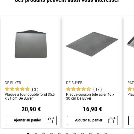
DE BUYER
DE BUYER
PAT
3
17
Plaque à four double fond 35,5
Plaque cuisson tôle acier 40 x
Pla
x 31 cm De Buyer
30 cm De Buyer
20,90 €
16,90 €
Ajouter au panier
Ajouter au panier
Aperçu rapide
Aperçu rapide