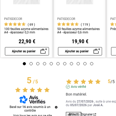
PATISDECOR
PATISDECOR
PAT
69
119
100 feuilles azyme alimentaires
50 feuilles azyme alimentaires
Pré
A4 - épaisseur 0,3 mm
A4 - épaisseur 0,6 mm
22,90 €
19,90 €
Ajouter au panier
Ajouter au panier
Aperçu rapide
Aperçu rapide
5
5
/
5
/
5
Avis vérifié
Bon matériel.
Avis du
27/07/2026
, suite à une ex
du
05/07/2026
par
José A.
Basé sur
16
avis soumis à un
contrôle
Utile
(0)
Signaler
Voir tous les avis sur ce site