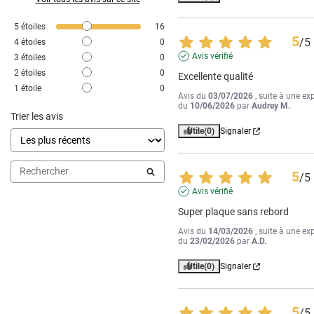
5
étoiles
16
5
/
5
4
étoiles
0
Avis vérifié
3
étoiles
0
2
étoiles
0
Excellente qualité
1
étoile
0
Avis du
03/07/2026
, suite à une ex
du
10/06/2026
par
Audrey M.
Trier les avis
Utile
(0)
Signaler
5
/
5
Avis vérifié
Super plaque sans rebord
Avis du
14/03/2026
, suite à une ex
du
23/02/2026
par
A.D.
Utile
(0)
Signaler
5
/
5