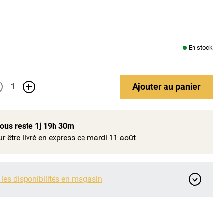
En stock
Ajouter
au panier
+
 vous reste
1j 19h 30m
r être livré en express ce mardi 11 août
 les disponibilités en magasin