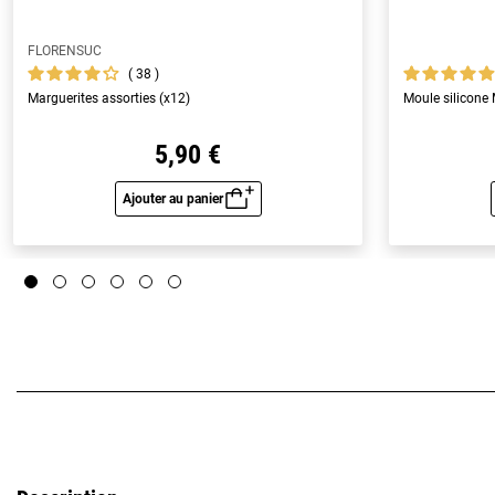
FLORENSUC
38
Marguerites assorties (x12)
Moule silicone
5,90 €
Ajouter au panier
Aperçu rapide