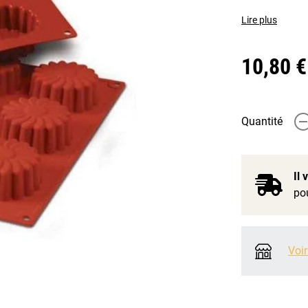
Lire plus
10,80 €
Quantité
-
Il
pou
Voir