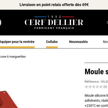
Livraison en point relais offerte dès 69€
équiper pour la rentrée
Collabs
Nouveautés
Nos
icone 6 marguerites
Moule s
Référence :
SILS
(0)
Moule silicone 
adhérents, réali
+230°C en cont