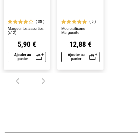
38
5
Marguerites assorties
Moule silicone
(x12)
Marguerite
5,90 €
12,88 €
Ajouter au
Ajouter au
panier
panier
Aperçu rapide
Aperçu rapide