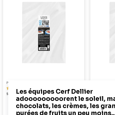
PATISDECOR
PATISDECOR
119
50 feuilles azyme alimentaires A4 - épaisseur 0,6 mm
100 feuilles az
mm
19,90 €