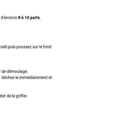
e d'environ
8 à 10 parts
.
roidi puis poussez sur le fond
ray de démoulage.
le. Séchez-le immédiatement et
r de le griffer.