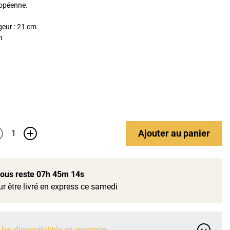
ropéenne.
geur : 21 cm
m
Ajouter
au panier
+
 vous reste
07h 45m 13s
r être livré en express ce samedi
 les disponibilités en magasin