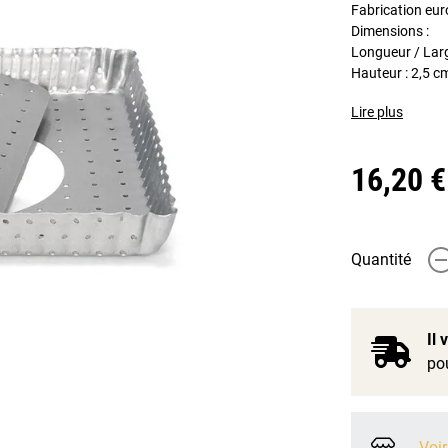
Fabrication eu
Dimensions :
Longueur / Lar
Hauteur : 2,5 c
Lire plus
16,20 €
Quantité
-
Il
pou
Voir