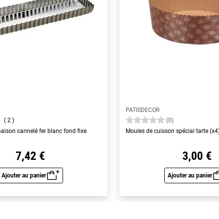
PATISDECOR
2
(0)
aison cannelé fer blanc fond fixe
Moules de cuisson spécial tarte (x4
7,42 €
3,00 €
Ajouter au panier
Ajouter au panier
Aperçu rapide
Aperç