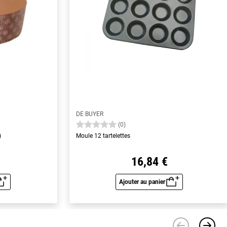
DE BUYER
(0)
)
Moule 12 tartelettes
16,84 €
Ajouter au panier
u rapide
Aperçu rapide