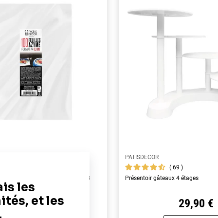
PATISDECOR
69
69
yme alimentaires A4 - épaisseur 0,3
Présentoir gâteaux 4 étages
22,90 €
29,90 €