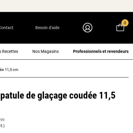
0
Contact
Besoin d'aide
Mon Compte
 Recettes
Nos Magasins
Professionnels et revendeurs
dée 11,5 cm
spatule de glaçage coudée 11,5
399
5