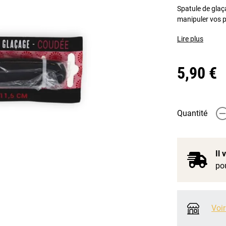
Spatule de glaça
manipuler vos p
Lire plus
5,90 €
Quantité
-
Il
pou
Voir