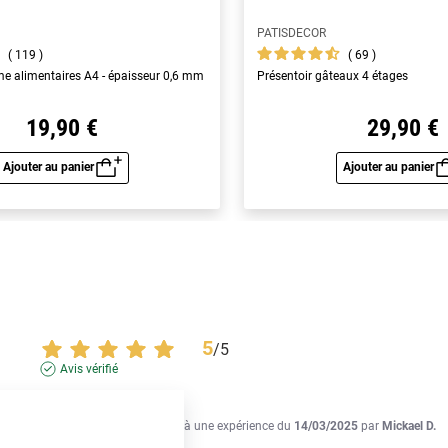
PATISDECOR
119
69
yme alimentaires A4 - épaisseur 0,6 mm
Présentoir gâteaux 4 étages
19,90 €
29,90 €
Ajouter au panier
Ajouter au panier
Aperçu rapide
Aperç
5
/
5
Avis vérifié
Parfait
Avis du
03/04/2025
, suite à une expérience du
14/03/2025
par
Mickael D.