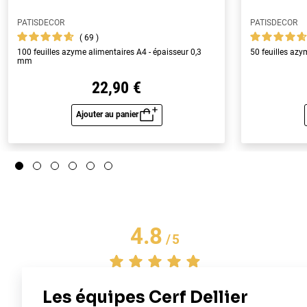
PATISDECOR
PATISDECOR
69
100 feuilles azyme alimentaires A4 - épaisseur 0,3
50 feuilles az
mm
22,90 €
Ajouter au panier
Aperçu rapide
4.8
/
5
Basé sur
5
avis soumis à un