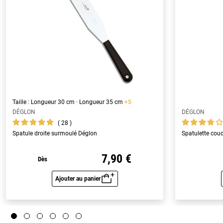
Taille : Longueur 30 cm · Longueur 35 cm
+5
DÉGLON
DÉGLON
28
Spatule droite surmoulé Déglon
Spatulette cou
7,90 €
Dès
Ajouter au panier
Aperçu rapide