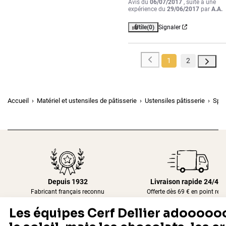
Avis du
06/07/2017
, suite à une
expérience du
29/06/2017
par
A.A.
Utile
(0)
Signaler
1
2
Accueil
Matériel et ustensiles de pâtisserie
Ustensiles pâtisserie
Spat
Depuis 1932
Livraison rapide 24/48
Fabricant français reconnu
Offerte dès 69 € en point rela