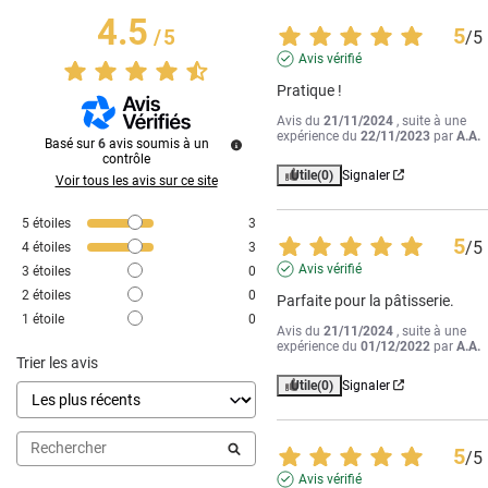
4.5
5
/
5
/
5
Avis vérifié
Pratique !
Avis du
21/11/2024
, suite à une
expérience du
22/11/2023
par
A.A.
Basé sur
6
avis soumis à un
contrôle
Utile
(0)
Signaler
Voir tous les avis sur ce site
5
étoiles
3
5
/
5
4
étoiles
3
Avis vérifié
3
étoiles
0
2
étoiles
0
Parfaite pour la pâtisserie.
1
étoile
0
Avis du
21/11/2024
, suite à une
expérience du
01/12/2022
par
A.A.
Trier les avis
Utile
(0)
Signaler
5
/
5
Avis vérifié