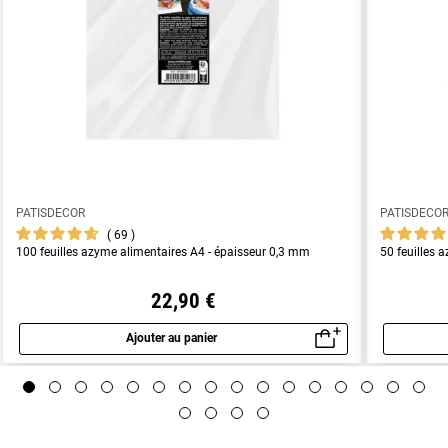
PATISDECOR
PATISDECO
69
100 feuilles azyme alimentaires A4 - épaisseur 0,3 mm
50 feuilles 
22,90 €
Ajouter au panier
Aperçu rapide