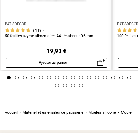
PATISDECOR
PATISDECO
119
50 feuilles azyme alimentaires A4 - épaisseur 0,6 mm
100 feuilles
19,90 €
Ajouter au panier
Aperçu rapide
Accueil
Matériel et ustensiles de pâtisserie
Moules silicone
Moule sil