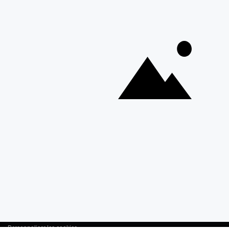
À propos de Cerf Dellier
Votre commande
Guides et conseil
Contactez notre service client
© 2026 Cerf Dellier
•
Mentions légales
•
Conditions générales de ventes
•
Personnaliser les cookies