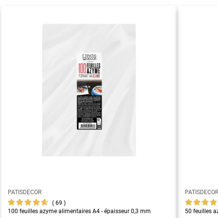
PATISDECOR
PATISDECO
69
100 feuilles azyme alimentaires A4 - épaisseur 0,3 mm
50 feuilles 