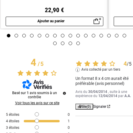
22,90 €
Ajouter au panier
Aperçu rapide
4
4
/
5
/
5
Avis collecté par un tiers
Un format 8 x 4 cm aurait été 
préférable (avis personnel)
Avis du
30/04/2014
, suite à une
Basé sur
1
avis soumis à un
expérience du
12/04/2014
par
A.A.
contrôle
Voir tous les avis sur ce site
Utile
(0)
Signaler
5
étoiles
0
4
étoiles
1
3
étoiles
0