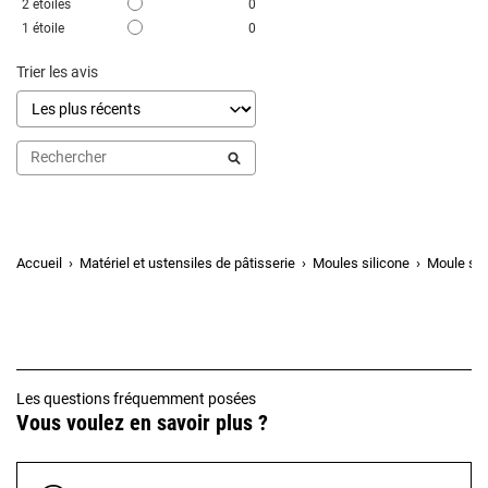
2
étoiles
0
1
étoile
0
Trier les avis
Accueil
Matériel et ustensiles de pâtisserie
Moules silicone
Moule sili
Les questions fréquemment posées
Vous voulez en savoir plus ?