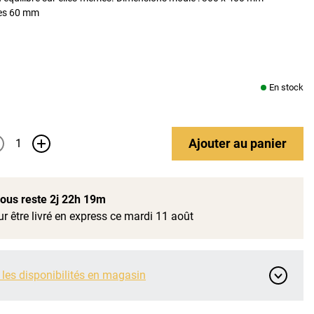
res 60 mm
En stock
Ajouter
au panier
+
 vous reste
2j 22h 19m
r être livré en express ce mardi 11 août
 les disponibilités en magasin