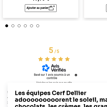
Ajouter au panier
Aperçu rapide
5
/
5
Basé sur
1
avis soumis à un
contrôle
Voir tous les avis sur ce site
5
étoiles
1
4
étoiles
0
3
étoiles
0