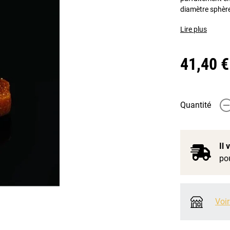
diamètre sphè
Lire plus
41,40 €
Quantité
-
Il
pou
Voir