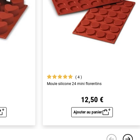
4
Moule silicone 24 mini florentins
12,50 €
Ajouter au panier
u rapide
Aperçu rapide