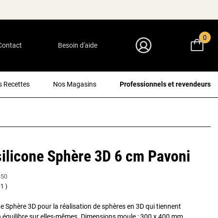
0
Contact
Besoin d'aide
Mon Compte
 Recettes
Nos Magasins
Professionnels et revendeurs
ilicone Sphère 3D 6 cm Pavoni
350
1
ne Sphère 3D pour la réalisation de sphères en 3D qui tiennent
 équilibre sur elles-mêmes. Dimensions moule : 300 x 400 mm