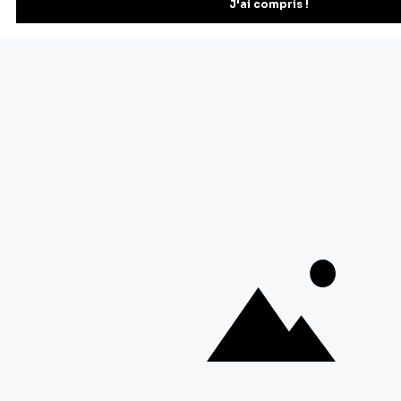
Recevez les recettes, astuces et offres spéciales.
S'inscrire
Vous pourrez vous désinscrire depuis votre espace client.
À propos de Cerf Dellier
Votre commande
Guides et conseil
Contactez notre service client