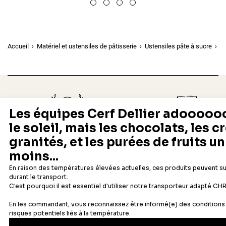
Accueil
Matériel et ustensiles de pâtisserie
Ustensiles pâte à sucre
E
Depuis 1932
Livraison rapide 24/48
Fabricant français reconnu
Offerte dès 69 € en point rela
Newsletter