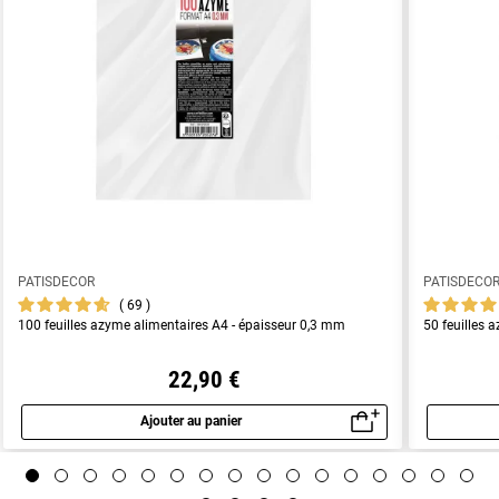
PATISDECOR
PATISDECO
69
100 feuilles azyme alimentaires A4 - épaisseur 0,3 mm
50 feuilles 
22,90 €
Ajouter au panier
Aperçu rapide