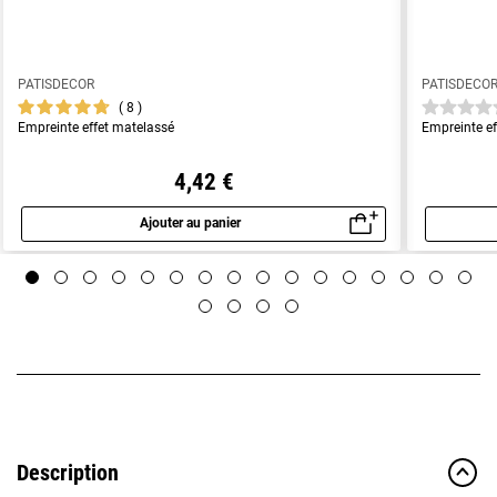
PATISDECOR
PATISDECO
8
Empreinte effet matelassé
Empreinte ef
4,42 €
Ajouter au panier
Aperçu rapide
Description