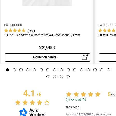
PATISDECOR
PATISDECO
69
100 feuilles azyme alimentaires A4 - épaisseur 0,3 mm
50 feuilles 
22,90 €
Ajouter au panier
Aperçu rapide
4.1
5
/
5
/
5
Avis vérifié
tres bien
Avis du
11/01/2026
, suite à une