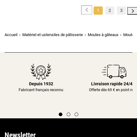
1
2
3
Accueil
Matériel et ustensiles de pâtisserie
Moules à gâteaux
Moules
Depuis 1932
Livraison rapide 24/48
Fabricant français reconnu
Offerte dès 69 € en point rela
Newsletter