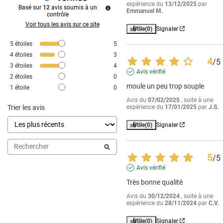
expérience du
13/12/2025
par
Basé sur
12
avis soumis à un
Emmanuel M.
contrôle
Voir tous les avis sur ce site
Utile
(0)
Signaler
5
étoiles
5
4
étoiles
3
4
/
5
3
étoiles
4
Avis vérifié
2
étoiles
0
moule un peu trop souple
1
étoile
0
Avis du
07/02/2025
, suite à une
Trier les avis
expérience du
17/01/2025
par
J.S.
Utile
(0)
Signaler
5
/
5
Avis vérifié
Très bonne qualité
Avis du
30/12/2024
, suite à une
expérience du
28/11/2024
par
C.V.
Utile
(0)
Signaler