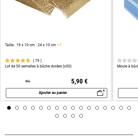
Taille : 19 x 10 cm · 24 x 10 cm
+7
79
Lot de 50 semelles à bûche dorées (x50)
Moule à bûch
5,90 €
Dès
Ajouter au panier
Aperçu rapide