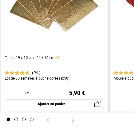
Taille : 19 x 10 cm · 24 x 10 cm
+7
79
Lot de 50 semelles à bûche dorées (x50)
Moule à bûch
5,90 €
Dès
Ajouter au panier
Aperçu rapide