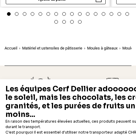
Aperçu rapide
Accueil
Matériel et ustensiles de pâtisserie
Moules à gâteaux
Moules
Depuis 1932
Livraison rapide 24/48
Fabricant français reconnu
Offerte dès 69 € en point rela