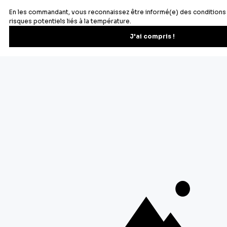
Newsletter
Recevez les recettes, astuces et offres spéciales.
S'inscrire
Vous pourrez vous désinscrire depuis votre espace client.
À propos de Cerf Dellier
Votre commande
Guides et conseil