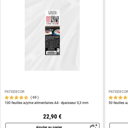
PATISDECOR
PATISDECO
69
100 feuilles azyme alimentaires A4 - épaisseur 0,3 mm
50 feuilles 
22,90 €
Ajouter au panier