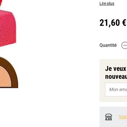
Lire plus
21,60 €
Quantité
-
Je veux 
nouveau
Voir