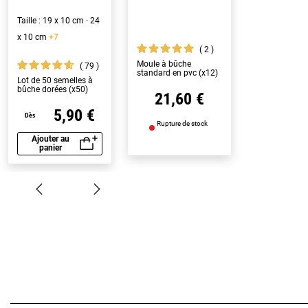
Taille : 19 x 10 cm · 24
x 10 cm
+7
2
Moule à bûche
79
standard en pvc (x12)
Lot de 50 semelles à
bûche dorées (x50)
21,60 €
5,90 €
Dès
Rupture de stock
Ajouter au
panier
Aperçu rapide