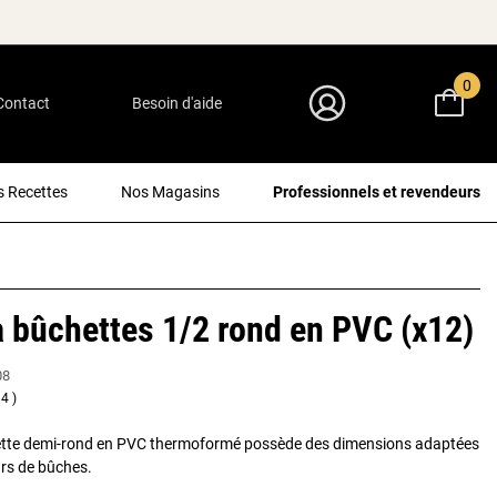
0
Contact
Besoin d'aide
Mon Compte
 Recettes
Nos Magasins
Professionnels et revendeurs
 bûchettes 1/2 rond en PVC (x12)
08
4
tte demi-rond en PVC thermoformé possède des dimensions adaptées
urs de bûches.