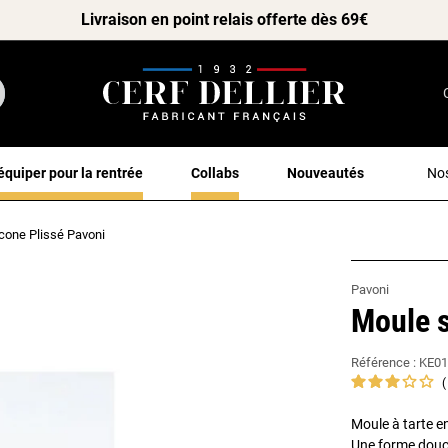
Livraison en point relais offerte dès 69€
équiper pour la rentrée
Collabs
Nouveautés
Nos
icone Plissé Pavoni
Pavoni
Moule s
Référence :
KE0
Moule à tarte e
Une forme douce