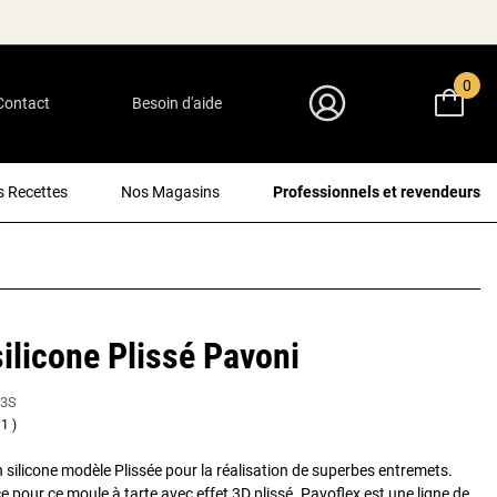
0
Contact
Besoin d'aide
Mon Compte
 Recettes
Nos Magasins
Professionnels et revendeurs
ilicone Plissé Pavoni
13S
1
n silicone modèle Plissée pour la réalisation de superbes entremets.
 pour ce moule à tarte avec effet 3D plissé. Pavoflex est une ligne de