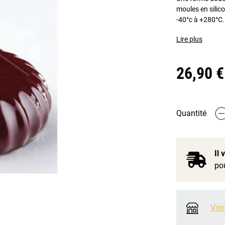
moules en silico
-40°c à +280°C.
Lire plus
26,90 €
Quantité
-
Il
pou
Voir