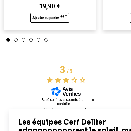
19,90 €
Ajouter au panier
Aperçu rapide
3
/
5
Basé sur
1
avis soumis à un
contrôle
Voir tous les avis sur ce site
5
étoiles
0
4
étoiles
0