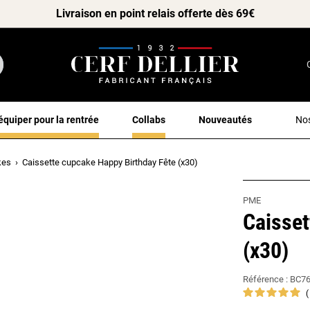
Livraison en point relais offerte dès 69€
équiper pour la rentrée
Collabs
Nouveautés
Nos
kes
Caissette cupcake Happy Birthday Fête (x30)
PME
Caisset
(x30)
Référence :
BC7