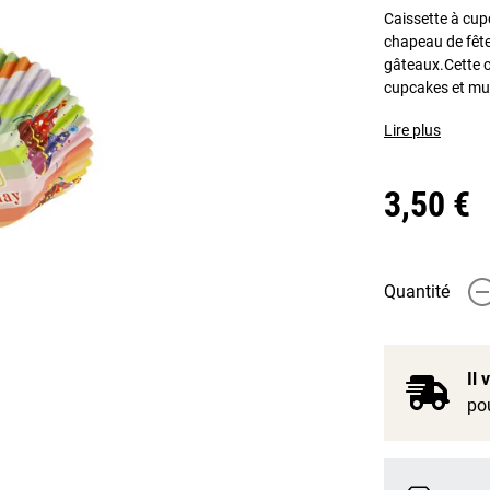
Caissette à cup
chapeau de fête
gâteaux.Cette c
cupcakes et muf
Lire plus
3,50 €
Quantité
-
Il
pou