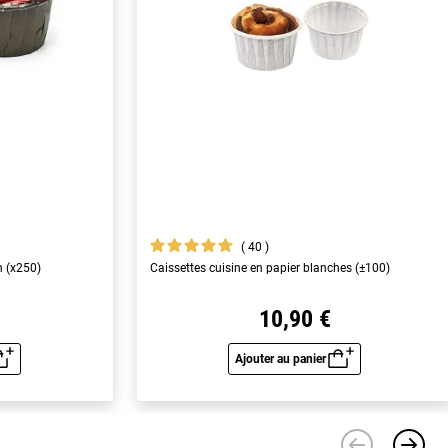
40
n (x250)
Caissettes cuisine en papier blanches (±100)
10,90 €
Ajouter au panier
u rapide
Aperçu rapide