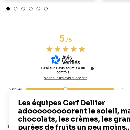
5
/
5
Basé sur
1
avis soumis à un
contrôle
Voir tous les avis sur ce site
5
étoiles
1
4
étoiles
0
3
étoiles
0
2
étoiles
0
1
étoile
0
Trier les avis