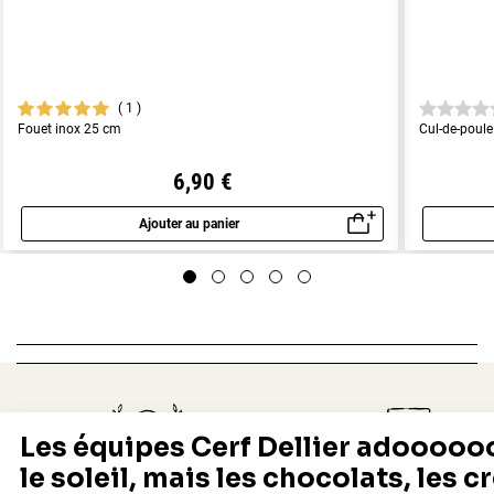
1
Fouet inox 25 cm
Cul-de-poule
6,90 €
Ajouter au panier
Aperçu rapide
Depuis 1932
Livraison rapide 24/48