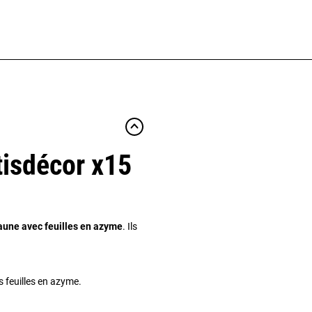
tisdécor x15
aune avec feuilles en azyme
. Ils
s feuilles en azyme.