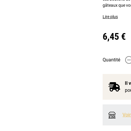
gâteaux que vo
Lire plus
6,45 €
Quantité
-
Il
pou
Voir