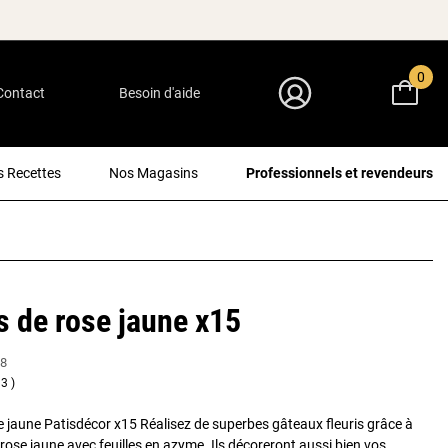
0
Contact
Besoin d'aide
Mon Compte
 Recettes
Nos Magasins
Professionnels et revendeurs
 de rose jaune x15
8
3
 jaune Patisdécor x15 Réalisez de superbes gâteaux fleuris grâce à
rose jaune avec feuilles en azyme. Ils décoreront aussi bien vos