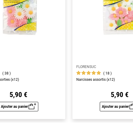
FLORENSUC
38
18
orties (x12)
Narcisses assortis (x12)
5,90 €
5,90 €
Ajouter au panier
Ajouter au panier
Aperçu rapide
Aperç