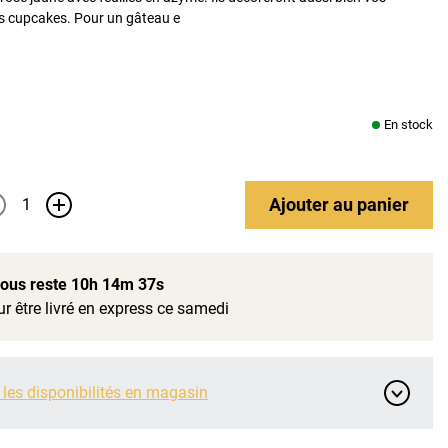
s cupcakes. Pour un gâteau e
En stock
Ajouter
au panier
+
 vous reste
10h 14m 36s
r être livré en express ce samedi
 les disponibilités en magasin