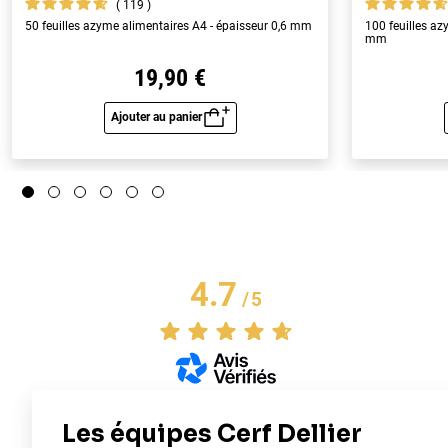
119
50 feuilles azyme alimentaires A4 - épaisseur 0,6 mm
100 feuilles az
mm
19,90 €
Ajouter au panier
Aperçu rapide
4.7
/
5
Basé sur
3
avis soumis à un
contrôle
Voir tous les avis sur ce site