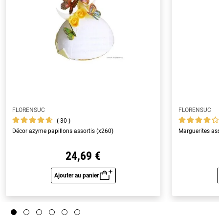
FLORENSUC
FLORENSUC
30
Décor azyme papillons assortis (x260)
Marguerites ass
24,69 €
Ajouter au panier
Aperçu rapide