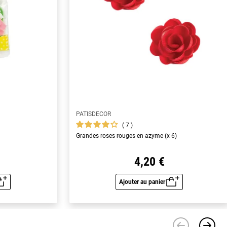
PATISDECOR
7
Grandes roses rouges en azyme (x 6)
4,20 €
Ajouter au panier
u rapide
Aperçu rapide