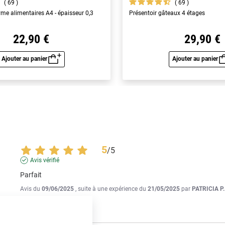
69
69
yme alimentaires A4 - épaisseur 0,3
Présentoir gâteaux 4 étages
22,90 €
29,90 €
Ajouter au panier
Ajouter au panier
Aperçu rapide
Aperç
5
/
5
Avis vérifié
Parfait
Avis du
09/06/2025
, suite à une expérience du
21/05/2025
par
PATRICIA P.
Utile
(0)
Signaler