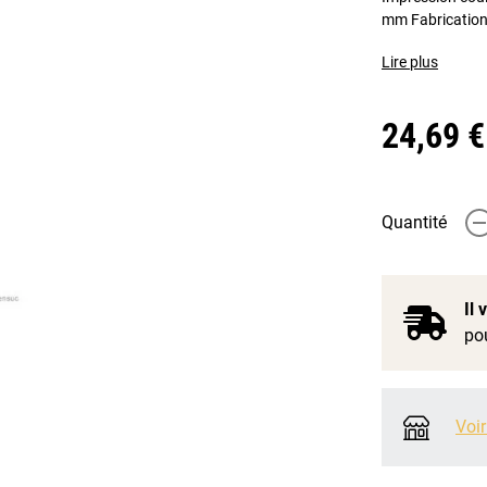
mm Fabrication 
Lire plus
24,69 €
Quantité
-
Il
pou
Voir