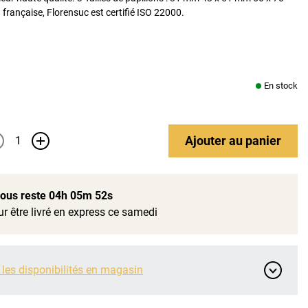
française, Florensuc est certifié ISO 22000.
En stock
Ajouter
au panier
+
 vous reste
04h 05m 52s
r être livré en express ce samedi
 les disponibilités en magasin