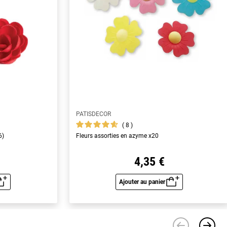
PATISDECOR
8
6)
Fleurs assorties en azyme x20
4,35 €
Ajouter au panier
u rapide
Aperçu rapide