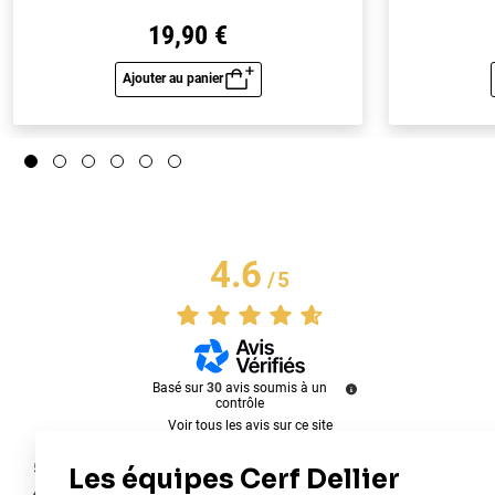
19,90 €
Ajouter au panier
Aperçu rapide
4.6
/
5
Basé sur
30
avis soumis à un
contrôle
Voir tous les avis sur ce site
5
étoiles
21
4
étoiles
7