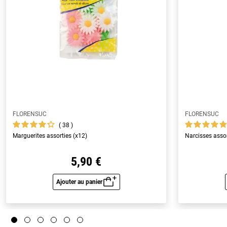
FLORENSUC
FLORENSUC
38
Marguerites assorties (x12)
Narcisses assor
5,90 €
Ajouter au panier
Aperçu rapide