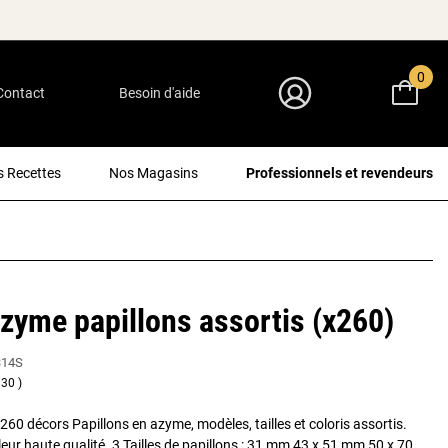
0
Contact
Besoin d'aide
Mon Compte
 Recettes
Nos Magasins
Professionnels et revendeurs
zyme papillons assortis (x260)
314S
30
260 décors Papillons en azyme, modèles, tailles et coloris assortis.
eur haute qualité. 3 Tailles de papillons : 31 mm 43 x 51 mm 50 x 70