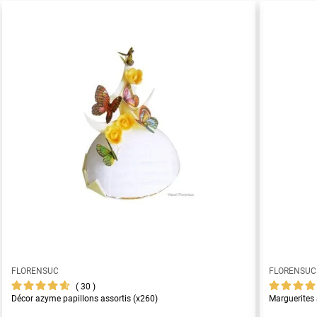
FLORENSUC
FLORENSUC
30
Décor azyme papillons assortis (x260)
Marguerites 