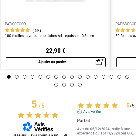
PATISDECOR
PATISDECO
69
100 feuilles azyme alimentaires A4 - épaisseur 0,3 mm
50 feuilles 
22,90 €
Ajouter au panier
Aperçu rapide
5
5
/
5
/
5
Avis vérifié
Parfait
Avis du
06/12/2024
, suite à une
expérience du
16/11/2024
par
G.K.
Basé sur
5
avis soumis à un