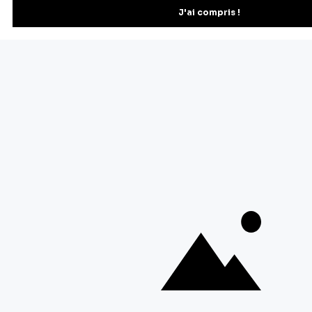
Vous pourrez vous désinscrire depuis votre espace client.
À propos de Cerf Dellier
Votre commande
Guides et conseil
Contactez notre service client