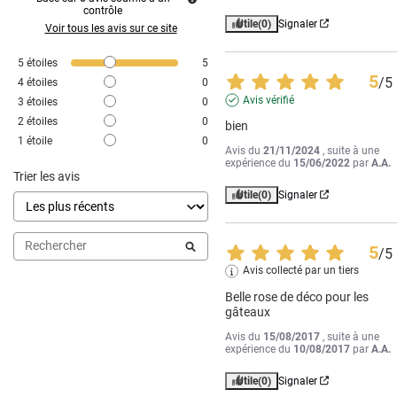
contrôle
Utile
(0)
Signaler
Voir tous les avis sur ce site
5
étoiles
5
5
/
5
4
étoiles
0
Avis vérifié
3
étoiles
0
2
étoiles
0
bien
1
étoile
0
Avis du
21/11/2024
, suite à une
expérience du
15/06/2022
par
A.A.
Trier les avis
Utile
(0)
Signaler
5
/
5
Avis collecté par un tiers
Belle rose de déco pour les 
gâteaux
Avis du
15/08/2017
, suite à une
expérience du
10/08/2017
par
A.A.
Utile
(0)
Signaler