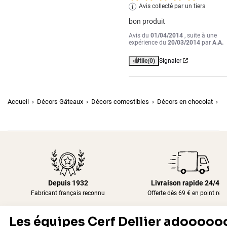
Avis collecté par un tiers
bon produit
Avis du
01/04/2014
, suite à une
expérience du
20/03/2014
par
A.A.
Utile
(0)
Signaler
Accueil
Décors Gâteaux
Décors comestibles
Décors en chocolat
Pa
Depuis 1932
Livraison rapide 24/48
Fabricant français reconnu
Offerte dès 69 € en point rela