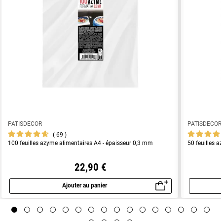
PATISDECOR
PATISDECO
69
100 feuilles azyme alimentaires A4 - épaisseur 0,3 mm
50 feuilles 
22,90 €
Ajouter au panier
Aperçu rapide