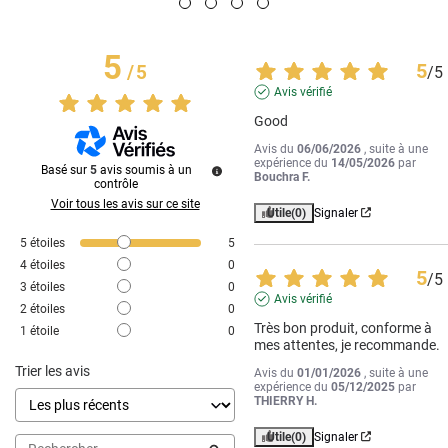
5
5
/
5
/
5
Avis vérifié
Good
Avis du
06/06/2026
, suite à une
expérience du
14/05/2026
par
Basé sur
5
avis soumis à un
Bouchra F.
contrôle
Voir tous les avis sur ce site
Utile
(0)
Signaler
5
étoiles
5
4
étoiles
0
5
/
5
3
étoiles
0
Avis vérifié
2
étoiles
0
Très bon produit, conforme à 
1
étoile
0
mes attentes, je recommande.
Trier les avis
Avis du
01/01/2026
, suite à une
expérience du
05/12/2025
par
THIERRY H.
Utile
(0)
Signaler