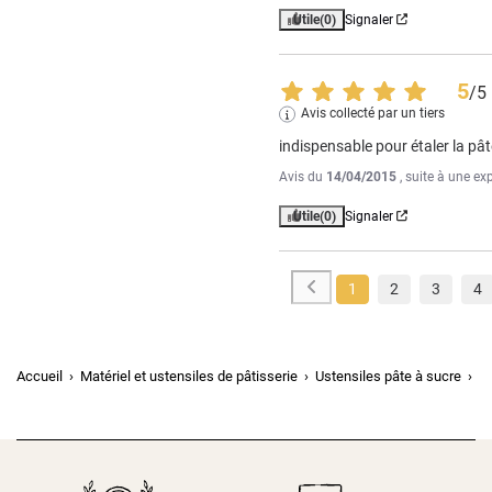
Utile
(0)
Signaler
5
/
5
Avis collecté par un tiers
indispensable pour étaler la pât
Avis du
14/04/2015
, suite à une e
Utile
(0)
Signaler
1
2
3
4
Accueil
Matériel et ustensiles de pâtisserie
Ustensiles pâte à sucre
Ro