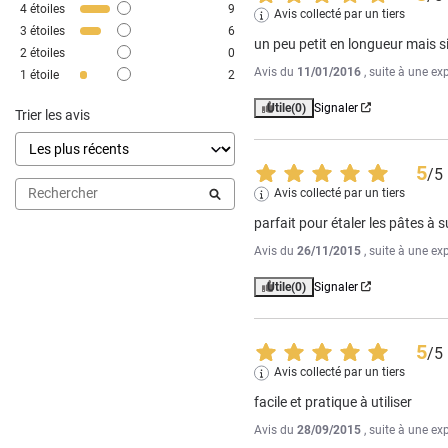
4
étoiles
9
Avis collecté par un tiers
3
étoiles
6
un peu petit en longueur mais 
2
étoiles
0
Avis du
11/01/2016
, suite à une e
1
étoile
2
Utile
(0)
Signaler
Trier les avis
5
/
5
Avis collecté par un tiers
parfait pour étaler les pâtes à 
Avis du
26/11/2015
, suite à une e
Utile
(0)
Signaler
5
/
5
Avis collecté par un tiers
facile et pratique à utiliser
Avis du
28/09/2015
, suite à une e