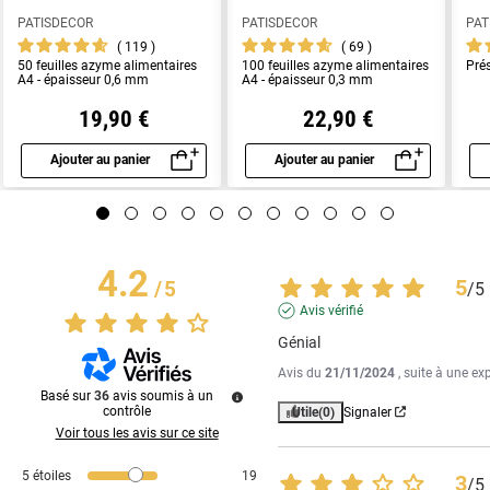
PATISDECOR
PATISDECOR
PAT
119
69
50 feuilles azyme alimentaires
100 feuilles azyme alimentaires
Pré
A4 - épaisseur 0,6 mm
A4 - épaisseur 0,3 mm
19,90 €
22,90 €
Ajouter au panier
Ajouter au panier
Aperçu rapide
Aperçu rapide
4.2
5
/
5
/
5
Avis vérifié
Génial
Avis du
21/11/2024
, suite à une e
Basé sur
36
avis soumis à un
contrôle
Utile
(0)
Signaler
Voir tous les avis sur ce site
5
étoiles
19
3
/
5