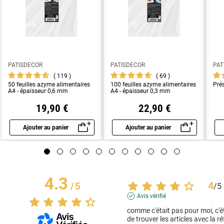
PATISDECOR
PATISDECOR
PAT
119
69
50 feuilles azyme alimentaires
100 feuilles azyme alimentaires
Pré
A4 - épaisseur 0,6 mm
A4 - épaisseur 0,3 mm
19,90 €
22,90 €
Ajouter au panier
Ajouter au panier
Aperçu rapide
Aperçu rapide
4.3
4
/
5
/
5
Avis vérifié
comme c'était pas pour moi, c'éta
de trouver les articles avec la ré