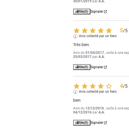
30/01/2019
par
A.A.
Utile
(0)
Signaler
5
/
5
Avis collecté par un tiers
Très bien.
Avis du
01/04/2017
, suite à une ex
25/03/2017
par
A.A.
Utile
(0)
Signaler
4
/
5
Avis collecté par un tiers
bien
Avis du
13/12/2016
, suite à une ex
04/12/2016
par
A.A.
Utile
(0)
Signaler