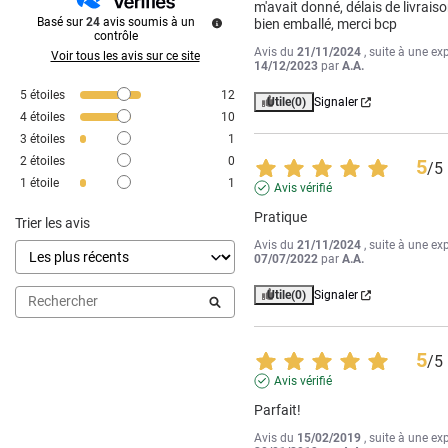
m'avait donné, délais de livraiso
Basé sur
24
avis soumis à un
bien emballé, merci bcp
contrôle
Avis du
21/11/2024
, suite à une ex
Voir tous les avis sur ce site
14/12/2023
par
A.A.
5
étoiles
12
Utile
(0)
Signaler
4
étoiles
10
3
étoiles
1
2
étoiles
0
5
/
5
1
étoile
1
Avis vérifié
Pratique
Trier les avis
Avis du
21/11/2024
, suite à une ex
07/07/2022
par
A.A.
Utile
(0)
Signaler
5
/
5
Avis vérifié
Parfait!
Avis du
15/02/2019
, suite à une ex