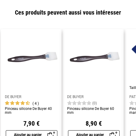
Ces produits peuvent aussi vous intéresser
Tail
DE BUYER
DE BUYER
PAT
(0)
4
Pinceau silicone De Buyer 40
Pinceau silicone De Buyer 60
Pinc
mm
mm
man
7,90 €
8,90 €
Ajouter au panier
Ajouter au panier