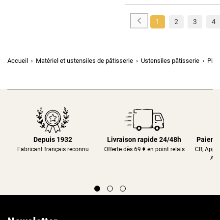
1
2
3
4
Accueil
Matériel et ustensiles de pâtisserie
Ustensiles pâtisserie
Pinc
Depuis 1932
Livraison rapide 24/48h
Paieme
Fabricant français reconnu
Offerte dès 69 € en point relais
CB, Appl
Alm