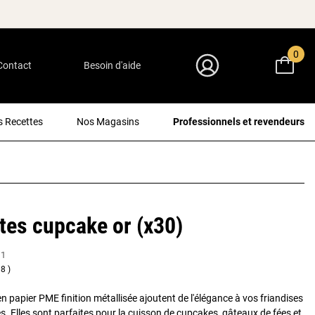
0
Contact
Besoin d'aide
Mon Compte
 Recettes
Nos Magasins
Professionnels et revendeurs
tes cupcake or (x30)
11
8
n papier PME finition métallisée ajoutent de l'élégance à vos friandises
s. Elles sont parfaites pour la cuisson de cupcakes, gâteaux de fées et