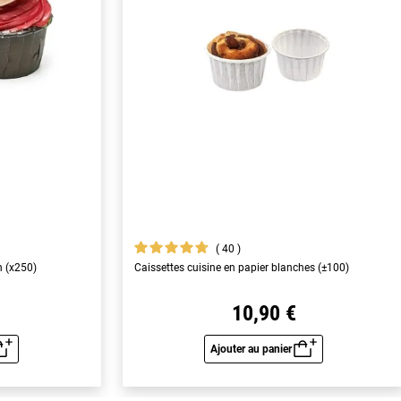
40
n (x250)
Caissettes cuisine en papier blanches (±100)
10,90 €
Ajouter au panier
u rapide
Aperçu rapide