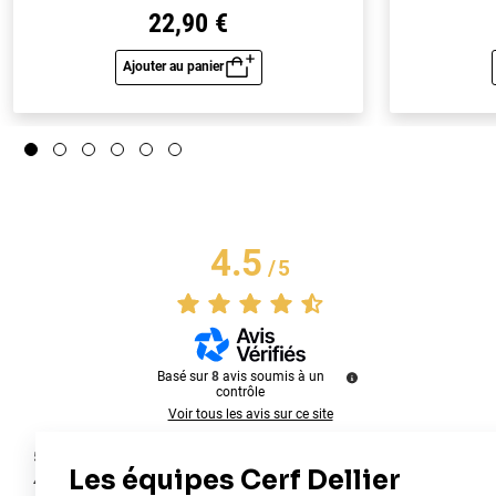
22,90 €
Ajouter au panier
Aperçu rapide
4.5
/
5
Basé sur
8
avis soumis à un
contrôle
Voir tous les avis sur ce site
5
étoiles
4
4
étoiles
4