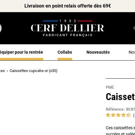
Livraison en point relais offerte dès 69€
équiper pour la rentrée
Collabs
Nouveautés
Nos
kes
Caissettes cupcake or (x30)
PME
Caisset
Référence :
BC8
Ces caissettes e
sucrées et salée