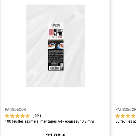
PATISDECOR
PATISDECO
69
100 feuilles azyme alimentaires A4 - épaisseur 0,3 mm
50 feuilles 