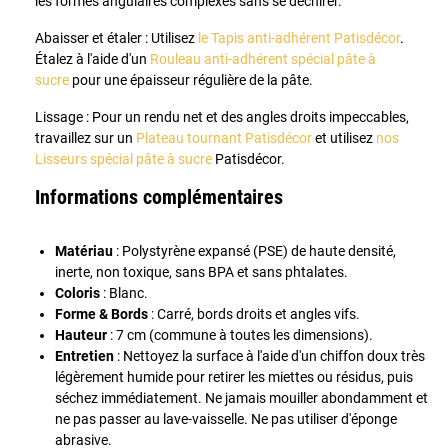
les formes angulaires complexes sans se déchirer.
Abaisser et étaler : Utilisez
le Tapis anti-adhérent Patisdécor
.
Étalez à l'aide d'un
Rouleau anti-adhérent spécial pâte à
sucre
pour une épaisseur régulière de la pâte.
Lissage : Pour un rendu net et des angles droits impeccables,
travaillez sur un
Plateau tournant Patisdécor
et utilisez
nos
Lisseurs spécial pâte à sucre
Patisdécor.
Informations complémentaires
Matériau
: Polystyrène expansé (PSE) de haute densité,
inerte, non toxique, sans BPA et sans phtalates.
Coloris
: Blanc.
Forme & Bords
: Carré, bords droits et angles vifs.
Hauteur
: 7 cm (commune à toutes les dimensions).
Entretien
: Nettoyez la surface à l'aide d'un chiffon doux très
légèrement humide pour retirer les miettes ou résidus, puis
séchez immédiatement. Ne jamais mouiller abondamment et
ne pas passer au lave-vaisselle. Ne pas utiliser d'éponge
abrasive.