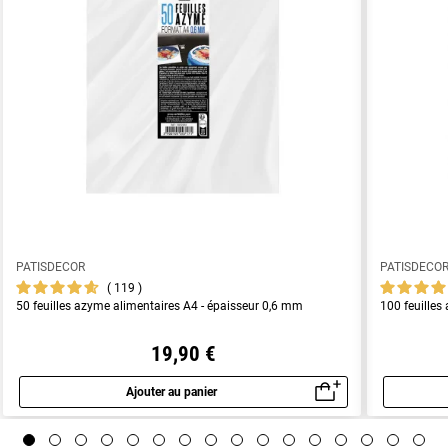
PATISDECOR
PATISDECO
119
50 feuilles azyme alimentaires A4 - épaisseur 0,6 mm
100 feuilles
19,90 €
Ajouter au panier
Aperçu rapide