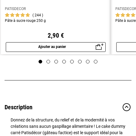
PATISDECOR
PATISDECO
244
Pâte à sucre rouge 250 g
Pâte à sucre
2,90 €
Ajouter au panier
Aperçu rapide
Description
Donnez de la structure, du relief et de la modernité à vos
créations sans aucun gaspillage alimentaire ! Le cake dummy
carré Patisdécor (gâteau factice) est le support idéal pour la