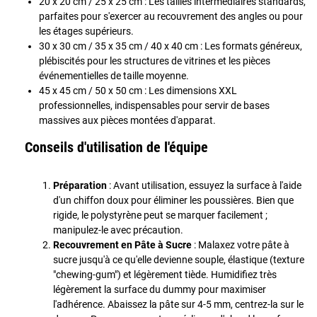
20 x 20 cm / 25 x 25 cm : Les tailles intermédiaires standards,
parfaites pour s'exercer au recouvrement des angles ou pour
les étages supérieurs.
30 x 30 cm / 35 x 35 cm / 40 x 40 cm : Les formats généreux,
plébiscités pour les structures de vitrines et les pièces
événementielles de taille moyenne.
45 x 45 cm / 50 x 50 cm : Les dimensions XXL
professionnelles, indispensables pour servir de bases
massives aux pièces montées d'apparat.
Conseils d'utilisation de l'équipe
Préparation
: Avant utilisation, essuyez la surface à l'aide
d'un chiffon doux pour éliminer les poussières. Bien que
rigide, le polystyrène peut se marquer facilement ;
manipulez-le avec précaution.
Recouvrement en Pâte à Sucre
: Malaxez votre pâte à
sucre jusqu'à ce qu'elle devienne souple, élastique (texture
"chewing-gum") et légèrement tiède. Humidifiez très
légèrement la surface du dummy pour maximiser
l'adhérence. Abaissez la pâte sur 4-5 mm, centrez-la sur le