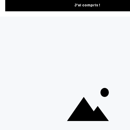
Recevez les recettes, astuces et offres spéciales.
S'inscrire
Vous pourrez vous désinscrire depuis votre espace client.
À propos de Cerf Dellier
Votre commande
Guides et conseil
Contactez notre service client