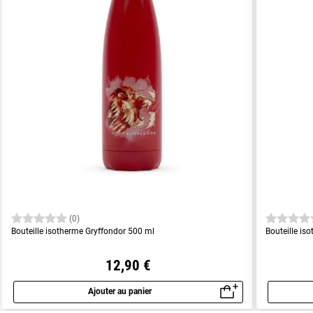
(0)
Bouteille isotherme Gryffondor 500 ml
Bouteille is
12,90 €
Ajouter au panier
Aperçu rapide