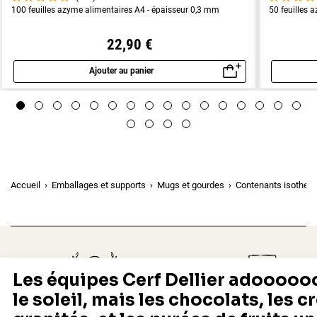
100 feuilles azyme alimentaires A4 - épaisseur 0,3 mm
50 feuilles 
22,90 €
Ajouter au panier
Aperçu rapide
Accueil
Emballages et supports
Mugs et gourdes
Contenants isother
Depuis 1932
Livraison rapide 24/48
Fabricant français reconnu
Offerte dès 69 € en point rela