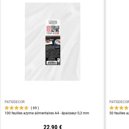
PATISDECOR
PATISDECO
69
100 feuilles azyme alimentaires A4 - épaisseur 0,3 mm
50 feuilles 
22,90 €