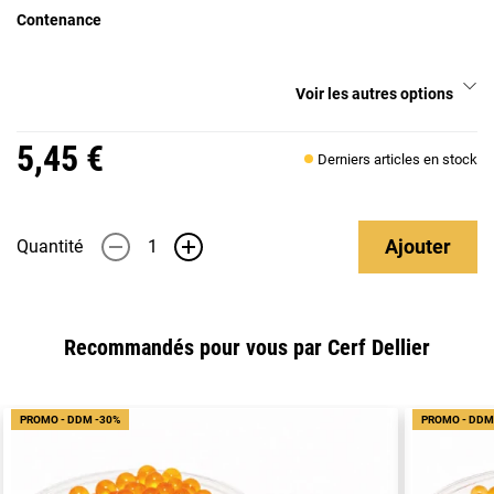
Contenance
Voir les autres options
5,45 €
Derniers articles en stock
Ajouter
Quantité
-
+
Recommandés pour vous par Cerf Dellier
PROMO - DDM -30%
PROMO - DDM