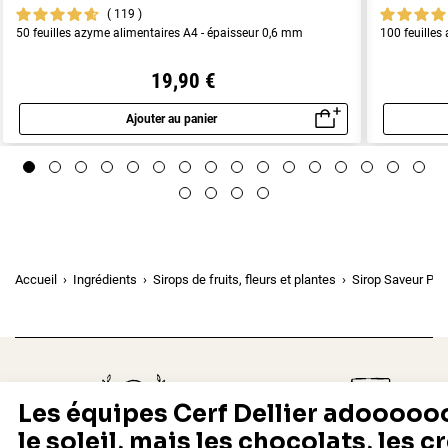
119
50 feuilles azyme alimentaires A4 - épaisseur 0,6 mm
100 feuilles
19,90 €
Ajouter au panier
Aperçu rapide
Accueil
Ingrédients
Sirops de fruits, fleurs et plantes
Sirop Saveur Pai
Depuis 1932
Livraison rapide 24/48