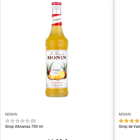
MONIN
MONIN
(0)
Sirop d'Ananas 700 ml
Sirop de Va