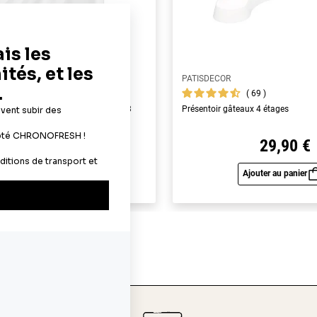
PATISDECOR
69
69
yme alimentaires A4 - épaisseur 0,3
Présentoir gâteaux 4 étages
22,90 €
29,90 €
Ajouter au panier
Ajouter au panier
Aperçu rapide
Aperç