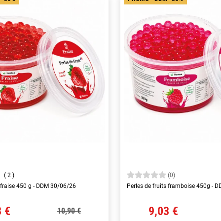
2
(0)
s fraise 450 g - DDM 30/06/26
Perles de fruits framboise 450g -
3 €
9,03 €
10,90 €