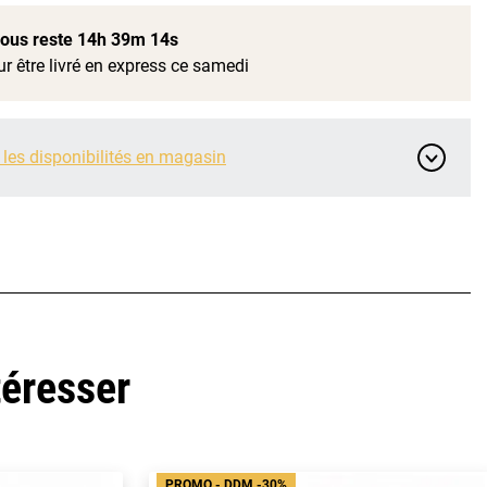
 vous reste
14h 39m 13s
r être livré en express ce samedi
 les disponibilités en magasin
téresser
PROMO - DDM -30%