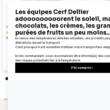
PATISDECOR
PATISDECOR
119
50 feuilles azyme alimentaires A4 - épaisseur 0,6 mm
100 feuilles az
mm
19,90 €
Ajouter au panier
Aperçu rapide