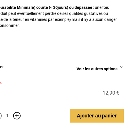
urabilité Minimale) courte (< 30jours) ou dépassée
: une fois
oduit peut éventuellement perdre de ses qualités gustatives ou
se de la teneur en vitamines par exemple) mais il n'y a aucun danger
e consommer.
ion
Voir les autres options
%
12,90 €
Ajouter
au panier
+