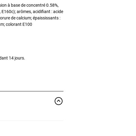
assion à base de concentré 0.58%,
 E160c); arômes, acidifiant : acide
lorure de calcium; épaississants :
m; colorant E100
dant 14 jours.