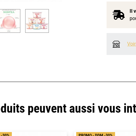
Il
pou
Voir
duits peuvent aussi vous in
 -30%
PROMO - DDM -30%