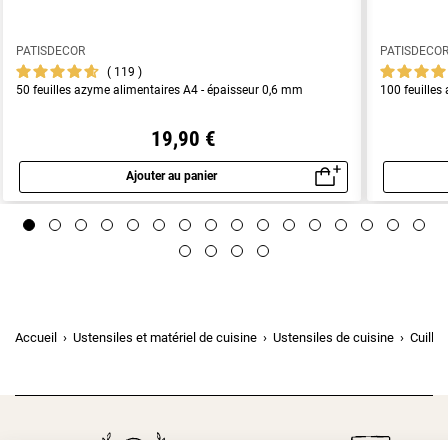
PATISDECOR
PATISDECO
119
50 feuilles azyme alimentaires A4 - épaisseur 0,6 mm
100 feuilles
19,90 €
Ajouter au panier
Aperçu rapide
Accueil
Ustensiles et matériel de cuisine
Ustensiles de cuisine
Cuillè