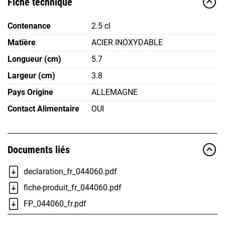
Fiche technique
Contenance
2.5 cl
Matière
ACIER INOXYDABLE
Longueur (cm)
5.7
Largeur (cm)
3.8
Pays Origine
ALLEMAGNE
Contact Alimentaire
OUI
Documents liés
declaration_fr_044060.pdf
fiche-produit_fr_044060.pdf
FP_044060_fr.pdf