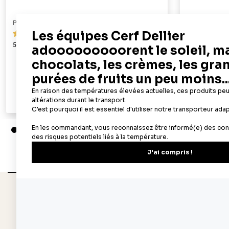
PATISDECOR
PATISDECOR
119
50 feuilles azyme alimentaires A4 - épaisseur 0,6 mm
100 feuilles az
mm
19,90 €
Ajouter au panier
Aperçu rapide
Depuis 1932
Livraison rapide 