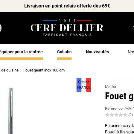
Livraison en point relais offerte dès 69€
équiper pour la rentrée
Collabs
Nouveautés
Nos
 de cuisine
Fouet géant inox 100 cm
Matfer
Fouet g
Référence :
MAT
(0)
En acier inoxyd
Fouet à fils so