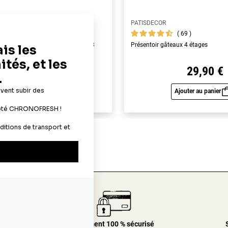
PATISDECOR
69
69
yme alimentaires A4 - épaisseur 0,3
Présentoir gâteaux 4 étages
22,90 €
29,90 €
Ajouter au panier
Ajouter au panier
Aperçu rapide
Aperç
24/48h
Paiement 100 % sécurisé