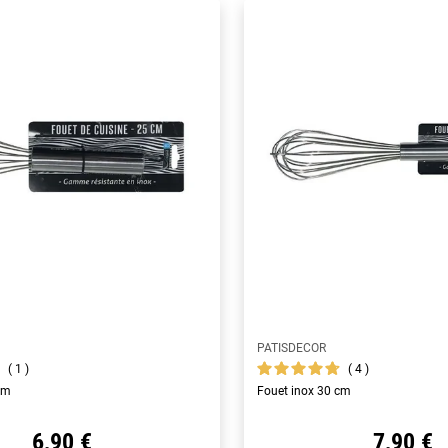
PATISDECOR
1
4
cm
Fouet inox 30 cm
6,90 €
7,90 €