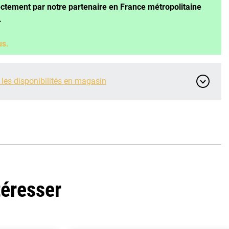
ectement par notre partenaire en France métropolitaine
.
us.
 les disponibilités en magasin
téresser