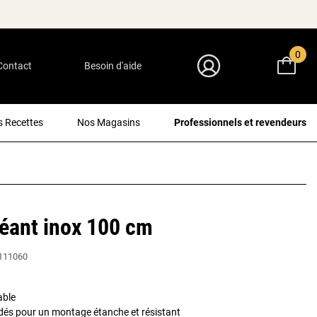
0
Contact
Besoin d'aide
Mon Compte
 Recettes
Nos Magasins
Professionnels et revendeurs
éant inox 100 cm
111060
able
udés pour un montage étanche et résistant