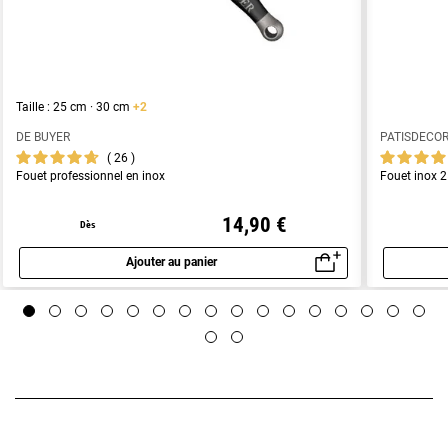
Taille : 25 cm · 30 cm
+2
DE BUYER
PATISDECO
26
Fouet professionnel en inox
Fouet inox 
14,90 €
Dès
Ajouter au panier
Aperçu rapide