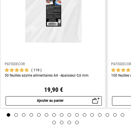
PATISDECOR
PATISDECO
119
50 feuilles azyme alimentaires A4 - épaisseur 0,6 mm
100 feuilles
19,90 €
Ajouter au panier
Aperçu rapide