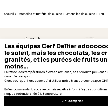
Accueil
Ustensiles et matériel de cuisine
Ustensiles de cuisine
Fouets
Depuis 1932
Livraison rapide 24/48
Fabricant français reconnu
Offerte dès 69 € en point rela
Newsletter
Recevez les recettes, astuces et offres spéciales.