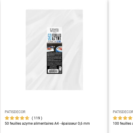
PATISDECOR
PATISDECO
119
50 feuilles azyme alimentaires A4 - épaisseur 0,6 mm
100 feuilles