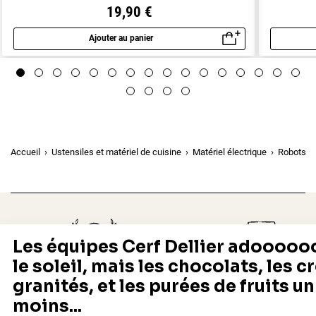
19,90 €
Ajouter au panier
Aperçu rapide
Accueil
Ustensiles et matériel de cuisine
Matériel électrique
Robots de
Depuis 1932
Livraison rapide 24/48
Fabricant français reconnu
Offerte dès 69 € en point rela