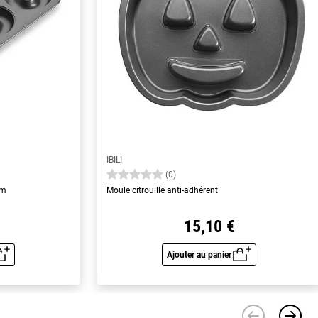
IBILI
(0)
cm
Moule citrouille anti-adhérent
15,10 €
Ajouter au panier
u rapide
Aperçu rapide