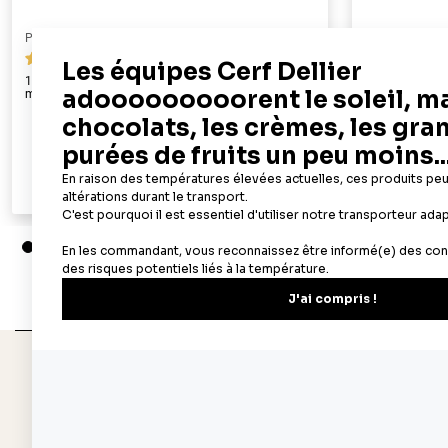
PATISDECOR
PATISDECOR
69
100 feuilles azyme alimentaires A4 - épaisseur 0,3
50 feuilles az
mm
22,90 €
Ajouter au panier
Aperçu rapide
Depuis 1932
Livraison rapide 