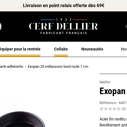
Livraison en point relais offerte dès 69€
équiper pour la rentrée
Collabs
Nouveautés
Nos
anti-adhérents
Exopan 25 millassons bord roulé 7 cm
Matfer
Exopan 
Référence :
MAT
(0)
Acier fin revêt
Revêtement ant