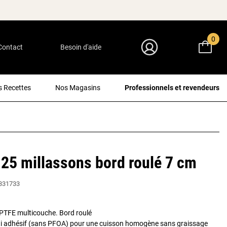
0
Contact
Besoin d'aide
Mon Compte
 Recettes
Nos Magasins
Professionnels et revendeurs
25 millassons bord roulé 7 cm
331733
u PTFE multicouche. Bord roulé
i adhésif (sans PFOA) pour une cuisson homogène sans graissage