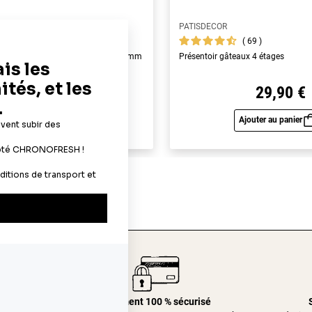
PATISDECOR
119
69
yme alimentaires A4 - épaisseur 0,6 mm
Présentoir gâteaux 4 étages
19,90 €
29,90 €
Ajouter au panier
Ajouter au panier
Aperçu rapide
Aperç
24/48h
Paiement 100 % sécurisé