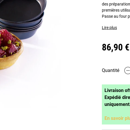
des préparation
premières utili
Passe au four p
Lire plus
86,90 €
Quantité
-
Livraison of
Expédié dir
uniquement
En savoir pl