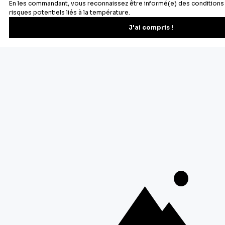
Newsletter
Recevez les recettes, astuces et offres spéciales.
S'inscrire
Vous pourrez vous désinscrire depuis votre espace client.
À propos de Cerf Dellier
Votre commande
Guides et conseil