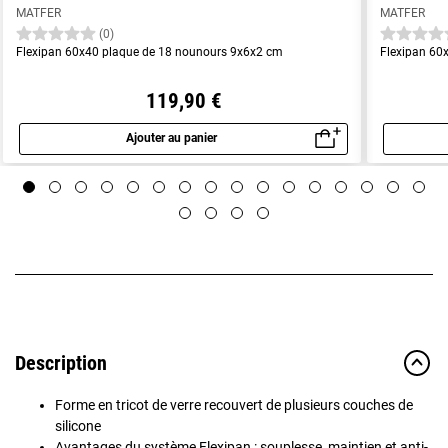
MATFER
MATFER
(0)
Flexipan 60x40 plaque de 18 nounours 9x6x2 cm
Flexipan 60x
119,90 €
Ajouter au panier
Aperçu rapide
Description
Forme en tricot de verre recouvert de plusieurs couches de
silicone
Avantages du système Flexipan : souplesse, maintien et anti-