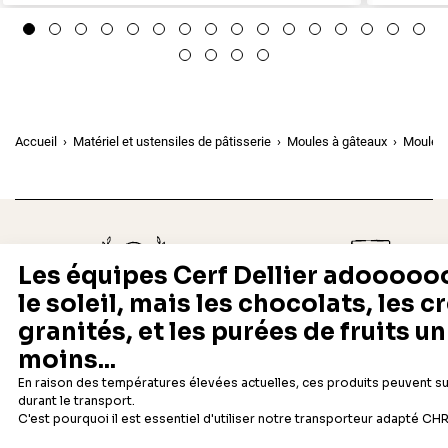
Accueil
Matériel et ustensiles de pâtisserie
Moules à gâteaux
Moules 
Depuis 1932
Livraison rapide 24/48
Fabricant français reconnu
Offerte dès 69 € en point rela