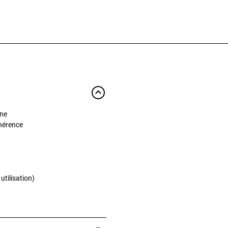
one
dhérence
utilisation)