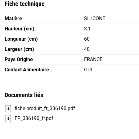
Fiche technique
Matière
SILICONE
Hauteur (cm)
3.1
Longueur (cm)
60
Largeur (cm)
40
Pays Origine
FRANCE
Contact Alimentaire
OUI
Documents liés
fiche-produit_fr_336190.pdf
FP_336190_fr.pdf