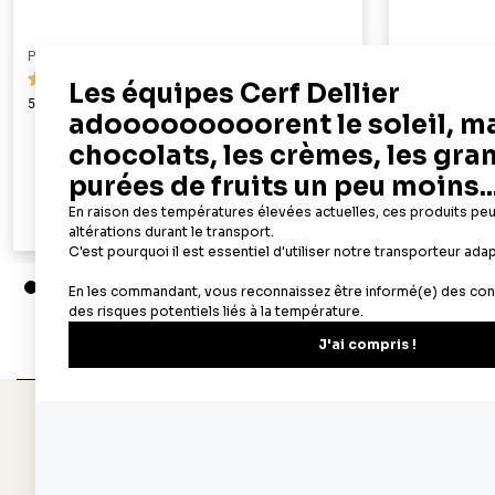
PATISDECOR
PATISDECOR
119
50 feuilles azyme alimentaires A4 - épaisseur 0,6 mm
100 feuilles az
mm
19,90 €
Ajouter au panier
Aperçu rapide
Depuis 1932
Livraison rapide 