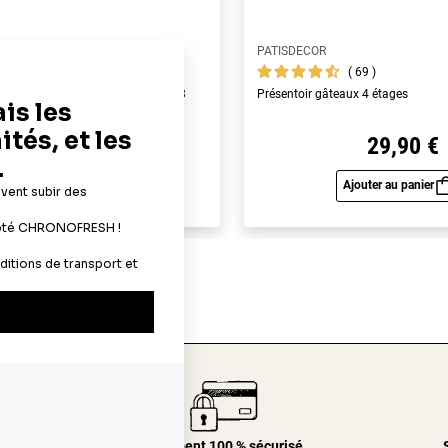
PATISDECOR
69
69
yme alimentaires A4 - épaisseur 0,3
Présentoir gâteaux 4 étages
22,90 €
29,90 €
Ajouter au panier
Ajouter au panier
Aperçu rapide
Aperç
24/48h
Paiement 100 % sécurisé