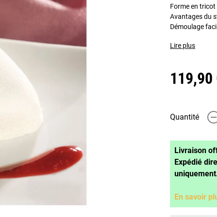
Forme en tricot
Avantages du sy
Démoulage facil
Lire plus
119,90
Quantité
-
Livraison of
Expédié dir
uniquement
En savoir pl