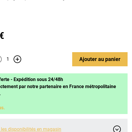
 €
Ajouter
au panier
+
ferte - Expédition sous 24/48h
ectement par notre partenaire en France métropolitaine
.
us.
 les disponibilités en magasin