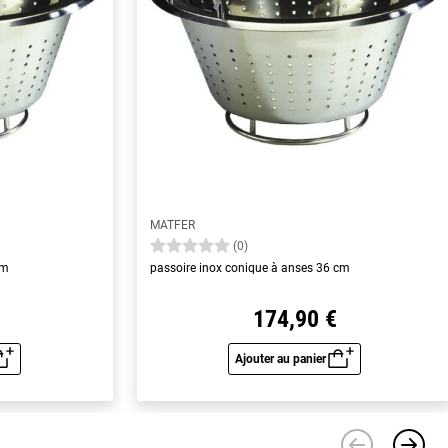
MATFER
(0)
cm
passoire inox conique à anses 36 cm
174,90 €
Ajouter au panier
u rapide
Aperçu rapide