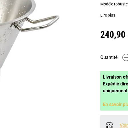
Modèle robuste
Lire plus
240,90
Quantité
-
Livraison of
Expédié dir
uniquement
En savoir pl
Voir