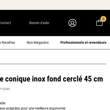
0
Contact
Besoin d'aide
Mon Compte
 Recettes
Nos Magasins
Professionnels et revendeurs
e conique inox fond cerclé 45 cm
713245
able
deux poignées pour une meilleure ergonomie