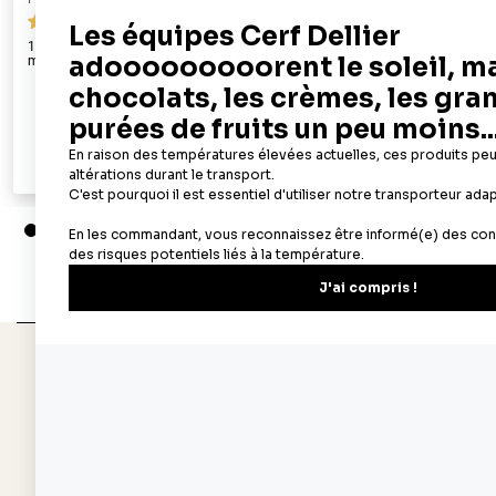
69
100 feuilles azyme alimentaires A4 - épaisseur 0,3
50 feuilles az
mm
22,90 €
Ajouter au panier
Aperçu rapide
Depuis 1932
Livraison rapide 
Fabricant français reconnu
Offerte dès 69 € en poi