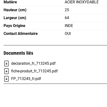
Matière
ACIER INOXYDABLE
Hauteur (cm)
25
Largeur (cm)
64
Pays Origine
INDE
Contact Alimentaire
OUI
Documents liés
declaration_fr_713245.pdf
fiche-produit_fr_713245.pdf
FP_713245_fr.pdf