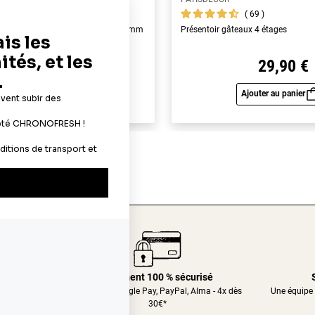
119
69
yme alimentaires A4 - épaisseur 0,6 mm
Présentoir gâteaux 4 étages
19,90 €
29,90 €
Ajouter au panier
Ajouter au panier
Aperçu rapide
Aperç
24/48h
Paiement 100 % sécurisé
nt relais
CB, Apple&Google Pay, PayPal, Alma - 4x dès
Une équipe 
30€*