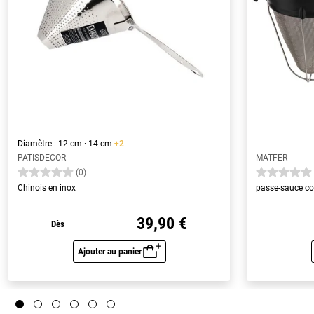
Diamètre : 12 cm · 14 cm
+2
PATISDECOR
MATFER
(0)
Chinois en inox
passe-sauce co
39,90 €
Dès
Ajouter au panier
Aperçu rapide