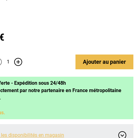
 €
Ajouter
au panier
+
ferte - Expédition sous 24/48h
ectement par notre partenaire en France métropolitaine
.
us.
 les disponibilités en magasin