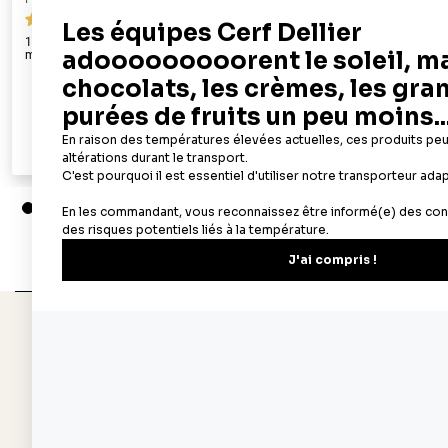
69
100 feuilles azyme alimentaires A4 - épaisseur 0,3
50 feuilles az
mm
22,90 €
Ajouter au panier
Aperçu rapide
Depuis 1932
Livraison rapide 
Fabricant français reconnu
Offerte dès 69 € en poi