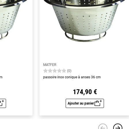
MATFER
(0)
cm
passoire inox conique à anses 36 cm
174,90 €
Ajouter au panier
u rapide
Aperçu rapide