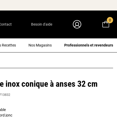
0
Contact
Besoin d'aide
Mon Compte
 Recettes
Nos Magasins
Professionnels et revendeurs
e inox conique à anses 32 cm
713832
able
ord jonc