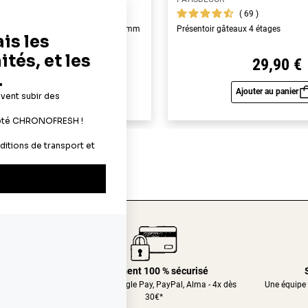
119
69
yme alimentaires A4 - épaisseur 0,6 mm
Présentoir gâteaux 4 étages
19,90 €
29,90 €
Ajouter au panier
Ajouter au panier
Aperçu rapide
Aperç
24/48h
Paiement 100 % sécurisé
nt relais
CB, Apple&Google Pay, PayPal, Alma - 4x dès
Une équipe 
30€*