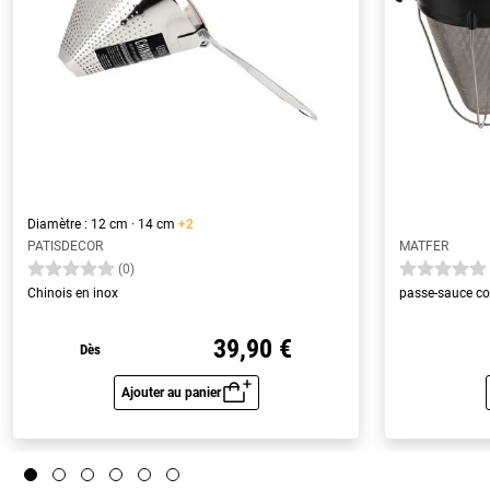
Diamètre : 12 cm · 14 cm
+2
PATISDECOR
MATFER
(0)
Chinois en inox
passe-sauce co
39,90 €
Dès
Ajouter au panier
Aperçu rapide