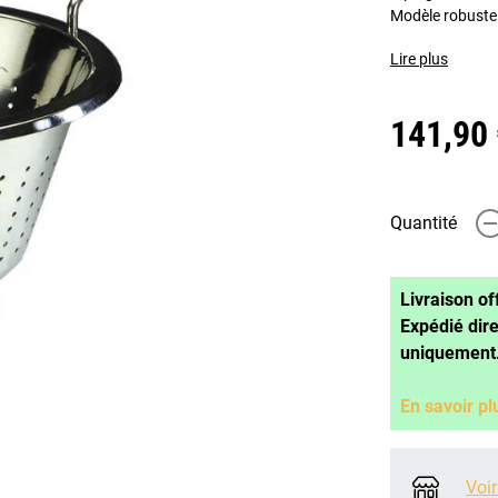
Modèle robuste
Lire plus
141,90
Quantité
-
Livraison of
Expédié dir
uniquement
En savoir pl
Voir