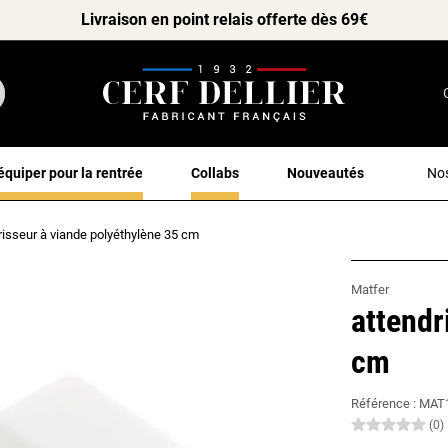
Livraison en point relais offerte dès 69€
équiper pour la rentrée
Collabs
Nouveautés
Nos
risseur à viande polyéthylène 35 cm
Matfer
attendr
cm
Référence :
MAT
(0)