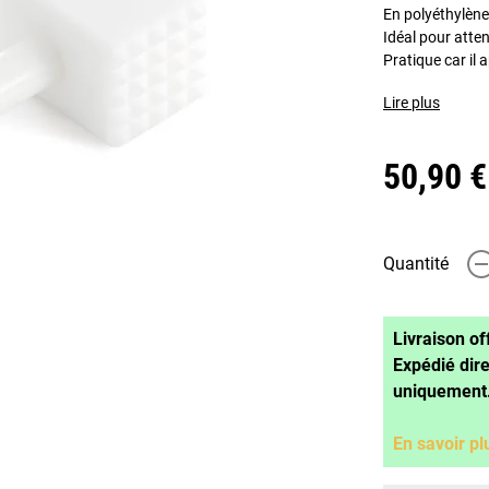
En polyéthylène
Idéal pour atten
Pratique car il 
Lire plus
50,90 €
Quantité
-
Livraison of
Expédié dir
uniquement
En savoir pl