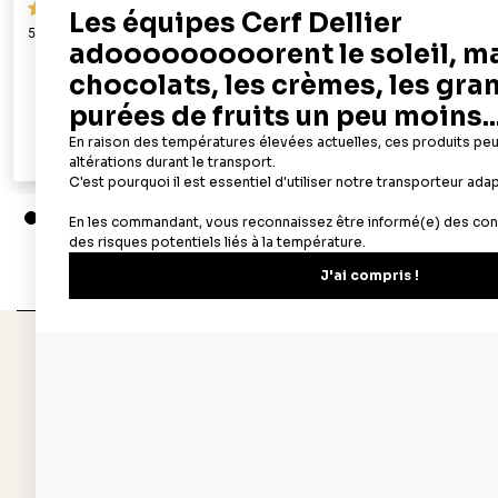
119
50 feuilles azyme alimentaires A4 - épaisseur 0,6 mm
100 feuilles az
mm
19,90 €
Ajouter au panier
Aperçu rapide
Depuis 1932
Livraison rapide 
Fabricant français reconnu
Offerte dès 69 € en poi