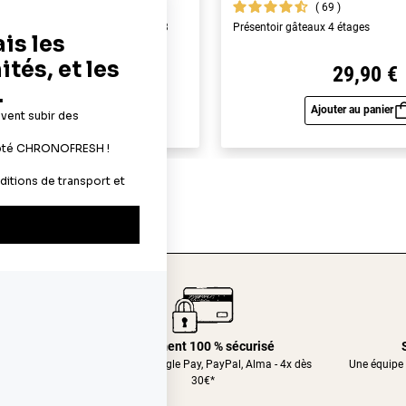
69
69
yme alimentaires A4 - épaisseur 0,3
Présentoir gâteaux 4 étages
22,90 €
29,90 €
Ajouter au panier
Ajouter au panier
Aperçu rapide
Aperç
24/48h
Paiement 100 % sécurisé
nt relais
CB, Apple&Google Pay, PayPal, Alma - 4x dès
Une équipe 
30€*