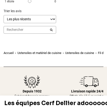
1
étoile
0
Trier les avis
Accueil
Ustensiles et matériel de cuisine
Ustensiles de cuisine
Fil de
Depuis 1932
Livraison rapide 24/48
Fabricant français reconnu
Offerte dès 69 € en point rela