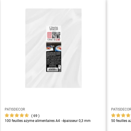
PATISDECOR
PATISDECO
69
100 feuilles azyme alimentaires A4 - épaisseur 0,3 mm
50 feuilles 