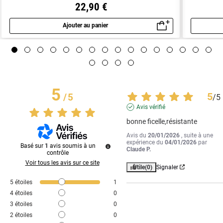
22,90 €
Ajouter au panier
Aperçu rapide
5
5
/
5
/
5
Avis vérifié
bonne ficelle,résistante
Avis du
20/01/2026
, suite à une
expérience du
04/01/2026
par
Basé sur
1
avis soumis à un
Claude P.
contrôle
Voir tous les avis sur ce site
Utile
(0)
Signaler
5
étoiles
1
4
étoiles
0
3
étoiles
0
2
étoiles
0