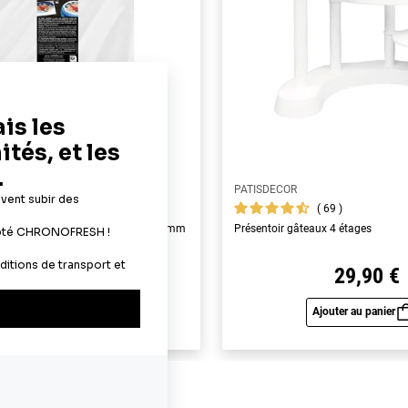
PATISDECOR
119
69
yme alimentaires A4 - épaisseur 0,6 mm
Présentoir gâteaux 4 étages
19,90 €
29,90 €
Ajouter au panier
Ajouter au panier
Aperçu rapide
Aperç