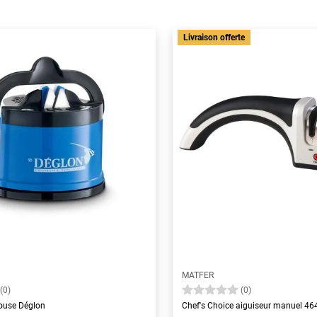
Livraison offerte
MATFER
(0)
(0)
touse Déglon
Chef's Choice aiguiseur manuel 46