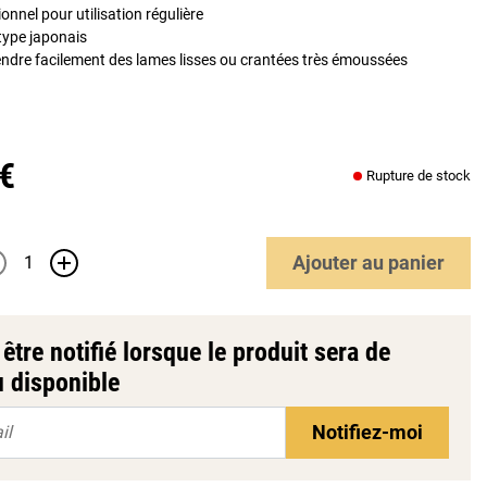
nnel pour utilisation régulière
type japonais
ndre facilement des lames lisses ou crantées très émoussées
 €
Rupture de stock
Ajouter
au panier
+
être notifié lorsque le produit sera de
 disponible
Notifiez-moi