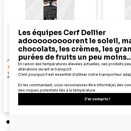
PATISDECOR
PATISDECOR
69
100 feuilles azyme alimentaires A4 - épaisseur 0,3
50 feuilles az
mm
22,90 €
Ajouter au panier
Aperçu rapide