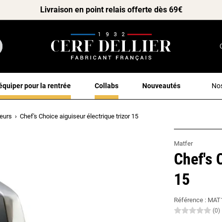
Livraison en point relais offerte dès 69€
équiper pour la rentrée
Collabs
Nouveautés
Nos
teurs
Chef's Choice aiguiseur électrique trizor 15
Matfer
Chef's 
15
Référence :
MAT
(0)