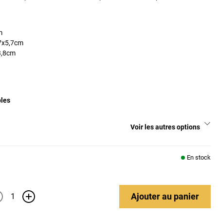
m
7x5,7cm
3,8cm
bles
Voir les autres options
En stock
Ajouter
au panier
+