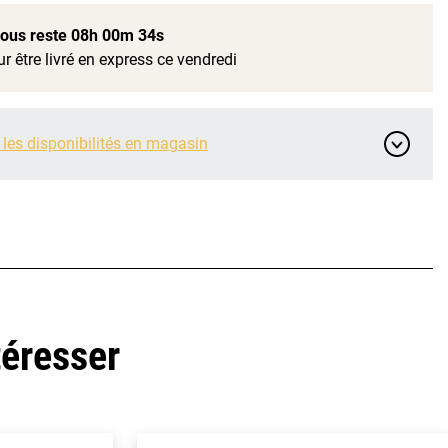
 vous reste
08h 00m 33s
r être livré en express ce vendredi
 les disponibilités en magasin
téresser