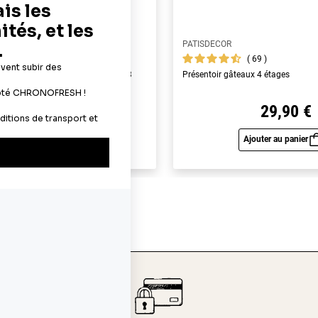
PATISDECOR
69
69
yme alimentaires A4 - épaisseur 0,3
Présentoir gâteaux 4 étages
22,90 €
29,90 €
Ajouter au panier
Ajouter au panier
Aperçu rapide
Aperç