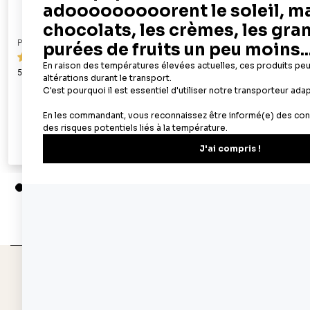
PATISDECOR
PATISDECOR
119
50 feuilles azyme alimentaires A4 - épaisseur 0,6 mm
100 feuilles az
mm
19,90 €
Ajouter au panier
Aperçu rapide