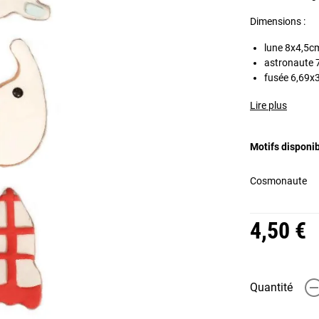
Dimensions :
lune 8x4,5c
astronaute 
fusée 6,69x
Lire plus
Motifs disponi
Cosmonaute
4,50 €
Quantité
-