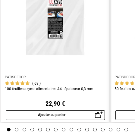
PATISDECOR
PATISDECO
69
100 feuilles azyme alimentaires A4 - épaisseur 0,3 mm
50 feuilles 
22,90 €
Ajouter au panier
Aperçu rapide