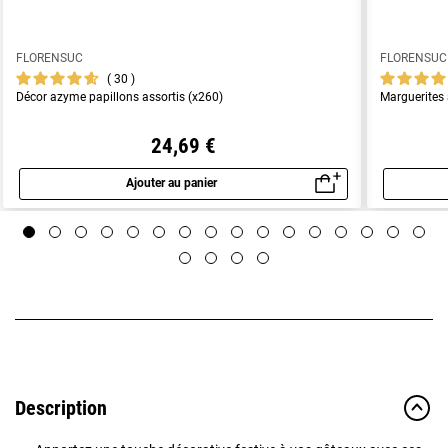
FLORENSUC
FLORENSUC
30
Décor azyme papillons assortis (x260)
Marguerites 
24,69 €
Ajouter au panier
Aperçu rapide
Description