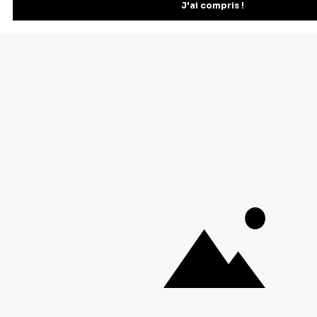
Recevez les recettes, astuces et offres spéciales.
S'inscrire
Vous pourrez vous désinscrire depuis votre espace client.
À propos de Cerf Dellier
Votre commande
Guides et conseil
Contactez notre service client