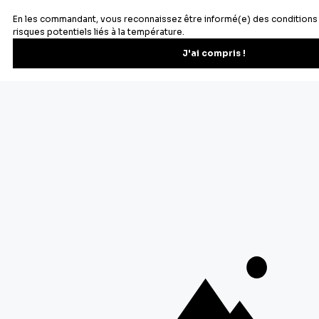
Recevez les recettes, astuces et offres spéciales.
S'inscrire
Vous pourrez vous désinscrire depuis votre espace client.
À propos de Cerf Dellier
Votre commande
Guides et conseil
Contactez notre service client