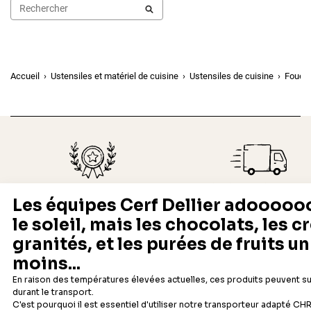
Accueil
Ustensiles et matériel de cuisine
Ustensiles de cuisine
Fouets
Depuis 1932
Livraison rapide 24/48
Fabricant français reconnu
Offerte dès 69 € en point rela
Newsletter