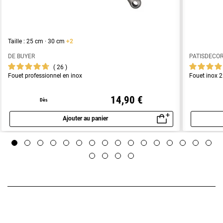
Taille : 25 cm · 30 cm
+2
DE BUYER
PATISDECO
26
Fouet professionnel en inox
Fouet inox 
14,90 €
Dès
Ajouter au panier
Aperçu rapide