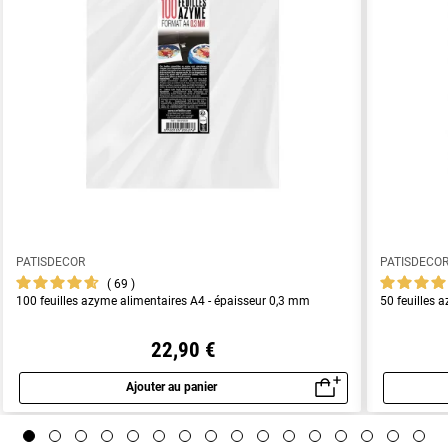
PATISDECOR
PATISDECO
69
100 feuilles azyme alimentaires A4 - épaisseur 0,3 mm
50 feuilles 
22,90 €
Ajouter au panier
Aperçu rapide