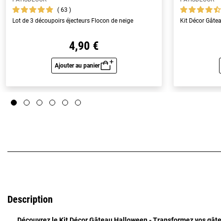
63
Lot de 3 découpoirs éjecteurs Flocon de neige
Kit Décor Gâte
4,90 €
Ajouter au panier
Aperçu rapide
Description
Découvrez le Kit Décor Gâteau Halloween - Transformez vos gâte