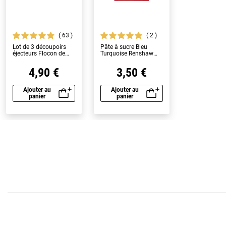
63
2
Lot de 3 découpoirs
Pâte à sucre Bleu
éjecteurs Flocon de
Turquoise Renshaw
neige
250 g
4,90 €
3,50 €
Ajouter au
Ajouter au
panier
panier
Aperçu rapide
Aperçu rapide