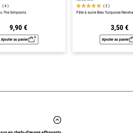
4
2
au The Simpsons
Pâte à sucre Bleu Turquoise Rensh
9,90 €
3,50 €
Ajouter au panier
Ajouter au panier
Aperçu rapide
Aperç
aux en chefs-d'œuvre effrayants