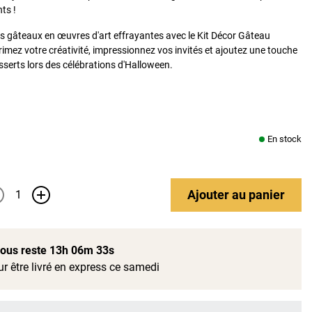
nts !
 gâteaux en œuvres d'art effrayantes avec le Kit Décor Gâteau
imez votre créativité, impressionnez vos invités et ajoutez une touche
sserts lors des célébrations d'Halloween.
En stock
Ajouter
au panier
+
 vous reste
13h 06m 32s
r être livré en express ce samedi