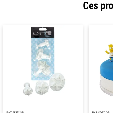
Ces pro
PATISDECOR
PATISDECOR