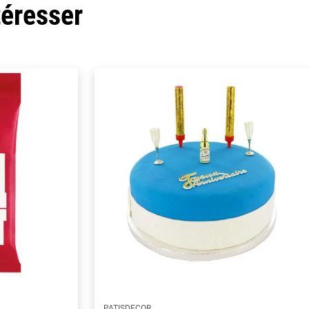
téresser
PATISDECOR