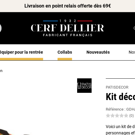
Livraison en point relais offerte dès 69€
équiper pour la rentrée
Collabs
Nouveautés
Nos
en
PATISDECOR
Kit déc
Référence :
GDH
(0)
Voici un kit de 
personnages eff