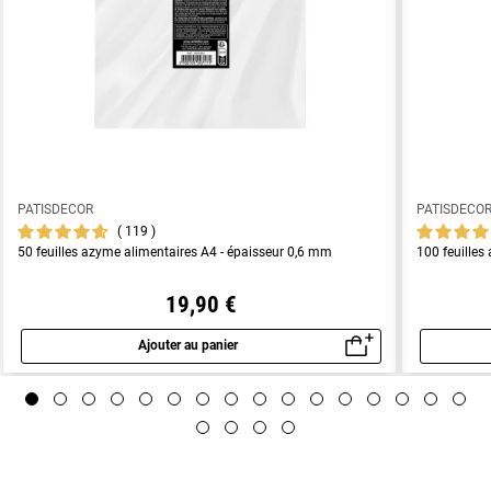
PATISDECOR
PATISDECO
119
50 feuilles azyme alimentaires A4 - épaisseur 0,6 mm
100 feuilles
19,90 €
Ajouter au panier
Aperçu rapide