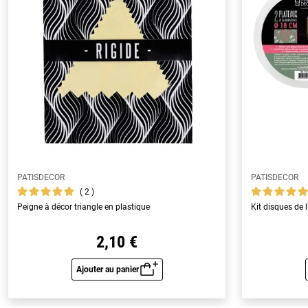
PATISDECOR
PATISDECOR
2
Peigne à décor triangle en plastique
Kit disques de
2,10 €
Ajouter au panier
Aperçu rapide