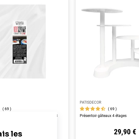
PATISDECOR
69
69
yme alimentaires A4 - épaisseur 0,3
Présentoir gâteaux 4 étages
22,90 €
29,90 €