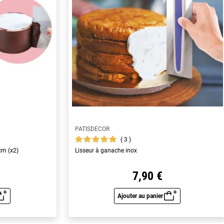
PATISDECOR
3
cm (x2)
Lisseur à ganache inox
7,90 €
Ajouter au panier
u rapide
Aperçu rapide