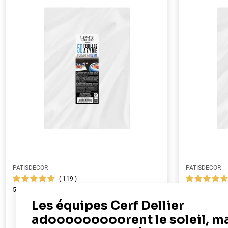
PATISDECOR
PATISDECOR
119
50 feuilles azyme alimentaires A4 - épaisseur 0,6 mm
100 feuilles az
mm
19,90 €