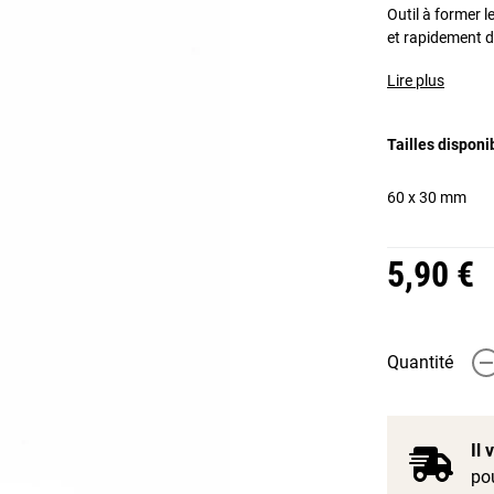
Outil à former l
et rapidement de
Lire plus
Tailles disponi
60 x 30 mm
5,90 €
Quantité
-
Il
pou