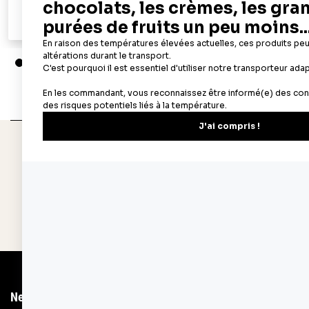
Ajouter au panier
Aperçu rapide
Depuis 1932
Livraison rapide 
Fabricant français reconnu
Offerte dès 69 € en poi
Newsletter