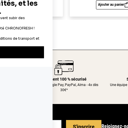
Ajouter au panier
Ajouter au panier
Aperçu rapide
Aperç
24/48h
Paiement 100 % sécurisé
nt relais
CB, Apple&Google Pay, PayPal, Alma - 4x dès
Une équipe 
30€*
Rejoignez-n
S'inscrire