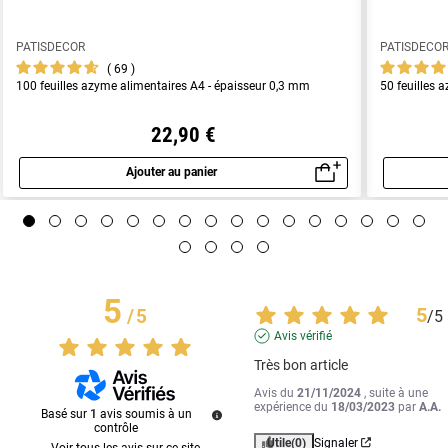
PATISDECOR
PATISDECO
69
100 feuilles azyme alimentaires A4 - épaisseur 0,3 mm
50 feuilles 
22,90 €
Ajouter au panier
Aperçu rapide
5
5
/
5
/
5
Avis vérifié
Très bon article
Avis du
21/11/2024
, suite à une
expérience du
18/03/2023
par
A.A.
Basé sur
1
avis soumis à un
contrôle
Utile
(0)
Signaler
Voir tous les avis sur ce site