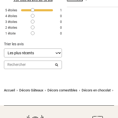
5
étoiles
1
4
étoiles
0
3
étoiles
0
2
étoiles
0
1
étoile
0
Trier les avis
Accueil
Décors Gâteaux
Décors comestibles
Décors en chocolat
Pe