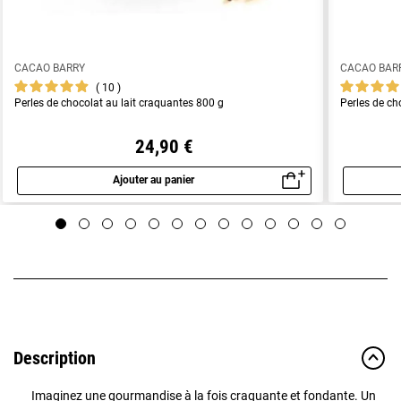
CACAO BARRY
CACAO BAR
10
Perles de chocolat au lait craquantes 800 g
Perles de ch
24,90 €
Ajouter au panier
Aperçu rapide
Description
Imaginez une gourmandise à la fois craquante et fondante. Un