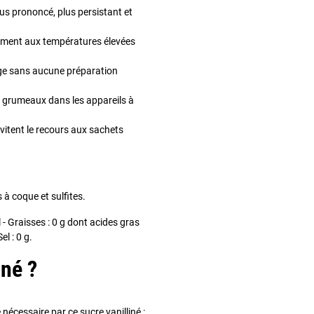
plus prononcé, plus persistant et
tement aux températures élevées
mage sans aucune préparation
de grumeaux dans les appareils à
vitent le recours aux sachets
s à coque et sulfites.
 - Graisses : 0 g dont acides gras
el : 0 g.
iné ?
e nécessaire par ce sucre vanilliné :