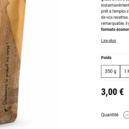
instantanément 
prêt à l'emploi 
de vos recettes
remarquable, il 
formats économ
Lire plus
Poids
350 g
1 
3,00 €
Quantité
-