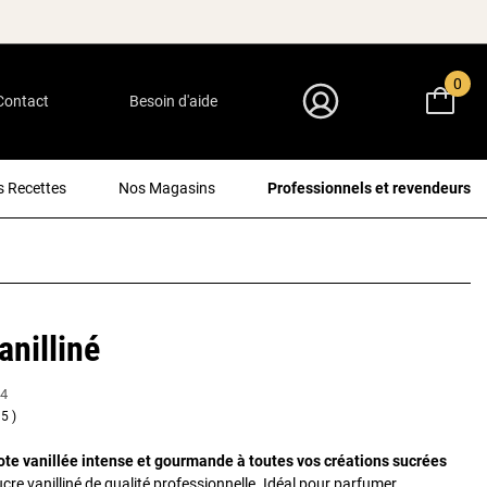
0
Contact
Besoin d'aide
Mon Compte
 Recettes
Nos Magasins
Professionnels et revendeurs
anilliné
4
5
ote vanillée intense et gourmande à toutes vos créations sucrées
cre vanilliné de qualité professionnelle. Idéal pour parfumer