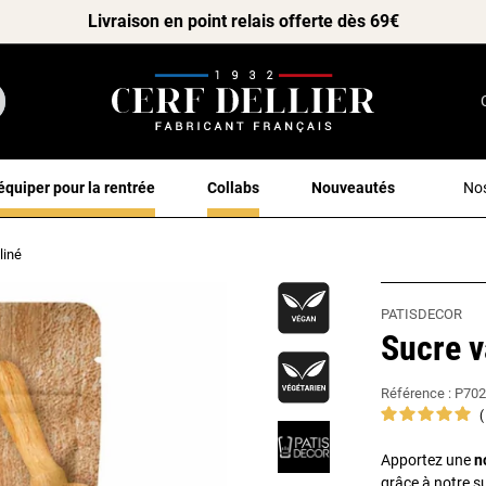
Livraison en point relais offerte dès 69€
équiper pour la rentrée
Collabs
Nouveautés
Nos
liné
PATISDECOR
Sucre v
Référence :
P702
Apportez une
n
grâce à notre su