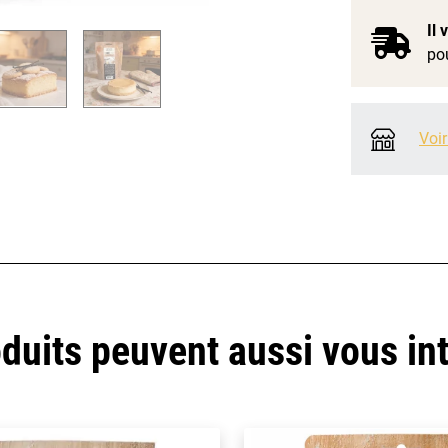
Il
pou
Voir
duits peuvent aussi vous in