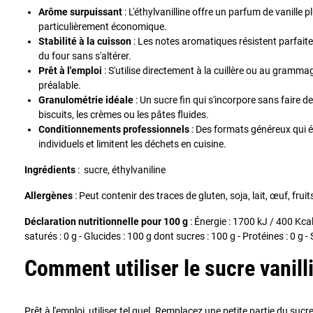
Arôme surpuissant
: L'éthylvanilline offre un parfum de vanille 
particulièrement économique.
Stabilité à la cuisson
: Les notes aromatiques résistent parfai
du four sans s'altérer.
Prêt à l'emploi
: S'utilise directement à la cuillère ou au gram
préalable.
Granulométrie idéale
: Un sucre fin qui s'incorpore sans faire 
biscuits, les crèmes ou les pâtes fluides.
Conditionnements professionnels
: Des formats généreux qui é
individuels et limitent les déchets en cuisine.
Ingrédients
: sucre, éthylvaniline
Allergènes
: Peut contenir des traces de gluten, soja, lait, œuf, fruit
Déclaration nutritionnelle pour 100 g
: Énergie : 1700 kJ / 400 Kcal
saturés : 0 g - Glucides : 100 g dont sucres : 100 g - Protéines : 0 g - S
Comment utiliser le sucre vanill
Prêt à l'emploi, utiliser tel quel. Remplacez une petite partie du sucr