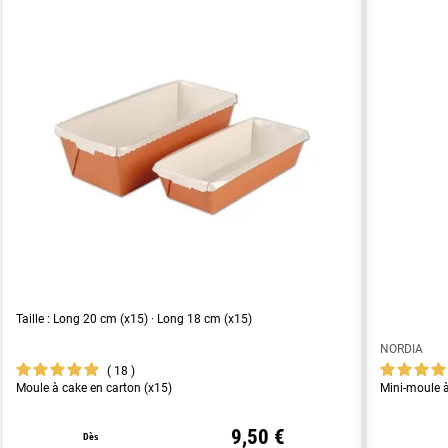
Taille : Long 20 cm (x15) · Long 18 cm (x15)
NORDIA
18
Moule à cake en carton (x15)
Mini-moule à
9,50 €
Dès