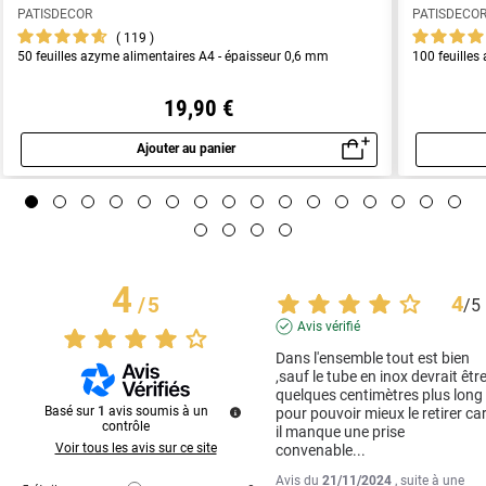
PATISDECOR
PATISDECO
119
50 feuilles azyme alimentaires A4 - épaisseur 0,6 mm
100 feuilles
19,90 €
Ajouter au panier
Aperçu rapide
4
4
/
5
/
5
Avis vérifié
Dans l'ensemble tout est bien 
,sauf le tube en inox devrait être
quelques centimètres plus long 
Basé sur
1
avis soumis à un
pour pouvoir mieux le retirer car
contrôle
il manque une prise 
Voir tous les avis sur ce site
convenable...
Avis du
21/11/2024
, suite à une