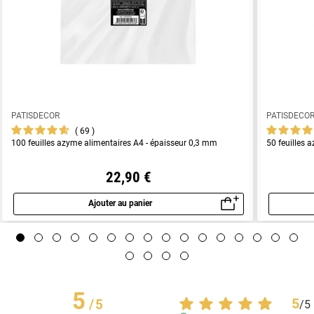
PATISDECOR
PATISDECO
69
100 feuilles azyme alimentaires A4 - épaisseur 0,3 mm
50 feuilles 
22,90 €
Ajouter au panier
Aperçu rapide
5
5
/
5
/
5