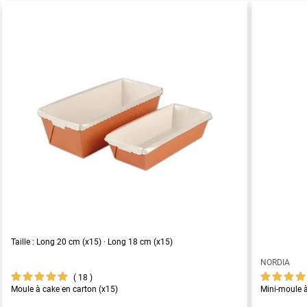
Taille : Long 20 cm (x15) · Long 18 cm (x15)
NORDIA
18
Moule à cake en carton (x15)
Mini-moule à