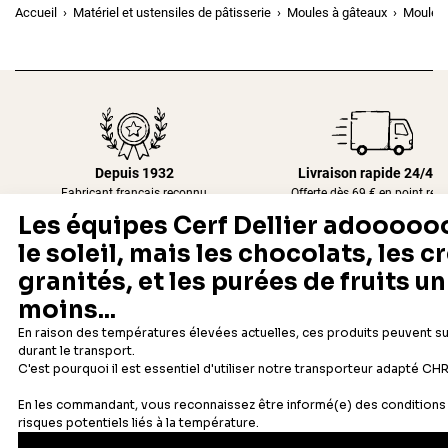
Accueil
Matériel et ustensiles de pâtisserie
Moules à gâteaux
Moule à
Depuis 1932
Livraison rapide 24/48
Fabricant français reconnu
Offerte dès 69 € en point rela
Newsletter
Recevez les recettes, astuces et offres spéciales.
S'inscrire