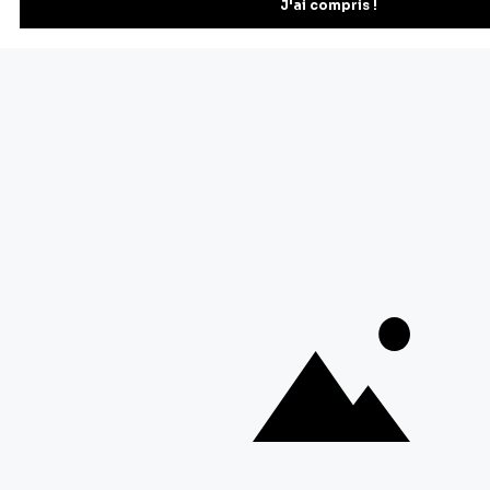
Vous pourrez vous désinscrire depuis votre espace client.
À propos de Cerf Dellier
Votre commande
Guides et conseil
Contactez notre service client